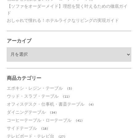
【ソファをオーダーメイド】理想を賢く叶えるための徹底ガイ
ド
おしゃれで憧れる！ホテルライクなリビングの実現ガイド
アーカイブ
ア
ー
カ
イ
ブ
商品カテゴリー
エポキシ・レジン・テーブル
(5)
ウッド・スラブ・テーブル
(11)
オフィスデスク・仕事机・書斎テーブル
(4)
ダイニングテーブル
(34)
コーヒーテーブル・ローテーブル
(41)
サイドテーブル
(18)
テレビボード・テレビ台
(27)