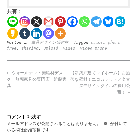
共有：
Posted in
家具デザイン研究室
Tagged
camera phone
,
free
,
sharing
,
upload
,
video
,
video phone
Post
←
ウォールナット無垢材デス
【新築戸建てマイホーム】お洒
navigation
ク 無垢家具の専門店 近藤家
落な壁材！エコカラットと名古
具
屋モザイクタイルの費用公
開！
→
コメントを残す
メールアドレスが公開されることはありません。
※
が付いて
いる欄は必須項目です