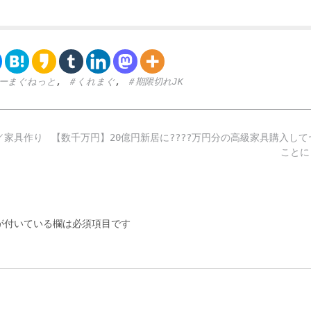
ーまぐねっと
,
＃くれまぐ
,
＃期限切れJK
／家具作り
【数千万円】20億円新居に????万円分の高級家具購入して
ことに
付いている欄は必須項目です