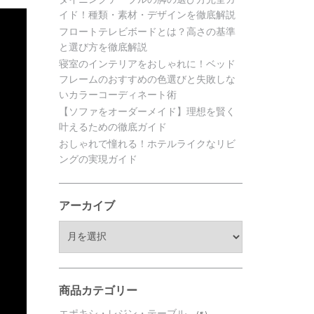
イド！種類・素材・デザインを徹底解説
フロートテレビボードとは？高さの基準
と選び方を徹底解説
寝室のインテリアをおしゃれに！ベッド
フレームのおすすめの色選びと失敗しな
いカラーコーディネート術
【ソファをオーダーメイド】理想を賢く
叶えるための徹底ガイド
おしゃれで憧れる！ホテルライクなリビ
ングの実現ガイド
アーカイブ
ア
ー
カ
イ
ブ
商品カテゴリー
エポキシ・レジン・テーブル