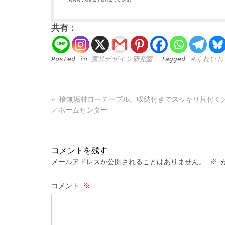
共有：
Posted in
家具デザイン研究室
Tagged
＃くれいじ
Post
←
檜無垢材ローテーブル。収納付きでスッキリ片付く
navigation
／ホームセンター
コメントを残す
メールアドレスが公開されることはありません。
※
が
コメント
※