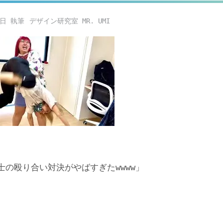
3日
デザイン研究室 MR. UMI
の殴り合い対決がやばすぎたwwww」