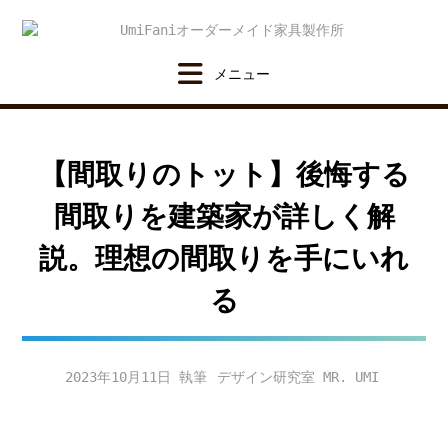
Skip
to
content
【間取りのトット】後悔する
間取りを建築家が詳しく解
説。理想の間取りを手にいれ
る
2023年10月11日
デザイン研究室 MR. UMI