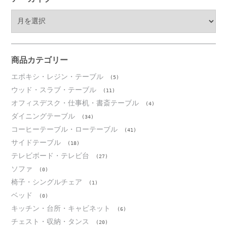
ア
ー
カ
イ
ブ
商品カテゴリー
エポキシ・レジン・テーブル
(5)
ウッド・スラブ・テーブル
(11)
オフィスデスク・仕事机・書斎テーブル
(4)
ダイニングテーブル
(34)
コーヒーテーブル・ローテーブル
(41)
サイドテーブル
(18)
テレビボード・テレビ台
(27)
ソファ
(0)
椅子・シングルチェア
(1)
ベッド
(0)
キッチン・台所・キャビネット
(6)
チェスト・収納・タンス
(20)