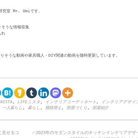
i
究室 Mr. Umiです。
りそうな情報収集
入れ
りそうな動画や家具職人・DIY関連の動画を随時更新しています。
ENISTA
,
LIFEニスタ
,
インテリアコーディネート
,
インテリアデザイ
,
一人暮らし
,
暮らし
,
模様替え
,
部屋づくり
,
部屋紹介
に見せるコ
✅2023年のモダンスタイルのキッチンインテリアデザ