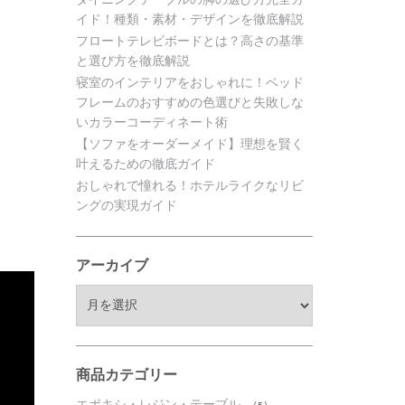
イド！種類・素材・デザインを徹底解説
フロートテレビボードとは？高さの基準
と選び方を徹底解説
寝室のインテリアをおしゃれに！ベッド
フレームのおすすめの色選びと失敗しな
いカラーコーディネート術
【ソファをオーダーメイド】理想を賢く
叶えるための徹底ガイド
おしゃれで憧れる！ホテルライクなリビ
ングの実現ガイド
アーカイブ
ア
ー
カ
イ
ブ
商品カテゴリー
エポキシ・レジン・テーブル