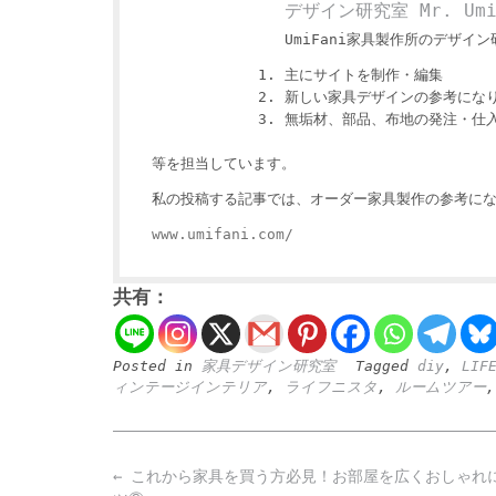
デザイン研究室 Mr. Um
UmiFani家具製作所のデザイン研
主にサイトを制作・編集
新しい家具デザインの参考にな
無垢材、部品、布地の発注・仕
等を担当しています。
私の投稿する記事では、オーダー家具製作の参考にな
www.umifani.com/
共有：
Posted in
家具デザイン研究室
Tagged
diy
,
LIF
ィンテージインテリア
,
ライフニスタ
,
ルームツアー
Post
←
これから家具を買う方必見！お部屋を広くおしゃれ