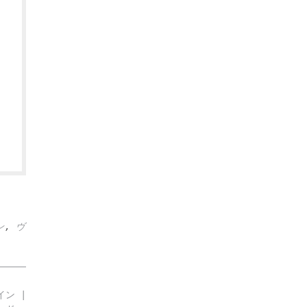
ン
,
ヴ
イン |