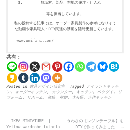
無垢材、部品、布地の発注・仕入れ
等を担当しています。
私の投稿する記事では、オーダー家具製作の参考になりそう
な動画や家具職人・DIY関連の動画を随時更新しています。
www.umifani.com/
共有：
Posted in
家具デザイン研究室
Tagged
アイランドキッチ
ン
,
オーダーキッチン
,
カウンター
,
キッチン
,
ベツダイ
,
リ
フォーム
,
リホーム
,
価格
,
収納
,
大分県
,
造作キッチン
Post
←
IKEA MINIATURE ||
うわさの【レジンテーブル】を
navigation
Yellow wardrobe tutorial
DIYで作ってみました！
→