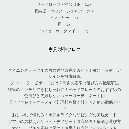
ワードローブ・洋服収納
(19)
収納棚・ラック・シェルフ
(24)
ドレッサー
(4)
脚
(1)
その他・カスタマイズ
(2)
家具製作ブログ
ダイニングテーブルの脚の選び方完全ガイド！種類・素材・デ
ザインを徹底解説
フロートテレビボードとは？高さの基準と選び方を徹底解説
寝室のインテリアをおしゃれに！ベッドフレームのおすすめの
色選びと失敗しないカラーコーディネート術
【ソファをオーダーメイド】理想を賢く叶えるための徹底ガイ
ド
おしゃれで憧れる！ホテルライクなリビングの実現ガイド
ソファの素材別メリット・デメリット徹底解説！最適な選び方
木のテーブルを素敵に保つ！お手入れ方法とそのポイント