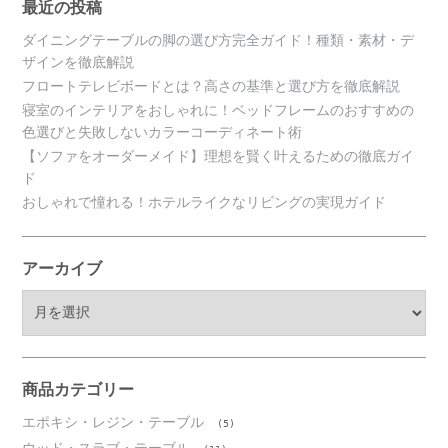
最近の投稿
ダイニングテーブルの脚の選び方完全ガイド！種類・素材・デ
ザインを徹底解説
フロートテレビボードとは？高さの基準と選び方を徹底解説
寝室のインテリアをおしゃれに！ベッドフレームのおすすめの
色選びと失敗しないカラーコーディネート術
【ソファをオーダーメイド】理想を賢く叶えるための徹底ガイ
ド
おしゃれで憧れる！ホテルライクなリビングの実現ガイド
アーカイブ
ア
ー
カ
イ
ブ
商品カテゴリー
エポキシ・レジン・テーブル
(5)