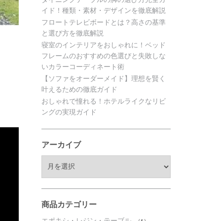
イド！種類・素材・デザインを徹底解説
フロートテレビボードとは？高さの基準
と選び方を徹底解説
寝室のインテリアをおしゃれに！ベッド
フレームのおすすめの色選びと失敗しな
いカラーコーディネート術
【ソファをオーダーメイド】理想を賢く
叶えるための徹底ガイド
おしゃれで憧れる！ホテルライクなリビ
ングの実現ガイド
アーカイブ
ア
ー
カ
イ
ブ
商品カテゴリー
エポキシ・レジン・テーブル