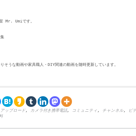
 Mr. Umiです。
収集
りそうな動画や家具職人・DIY関連の動画を随時更新しています。
,
アップロード
,
カメラ付き携帯電話
,
コミュニティ
,
チャンネル
,
ビ
料