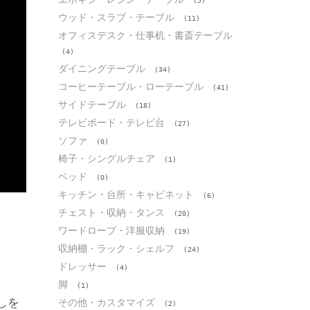
(5)
ウッド・スラブ・テーブル
(11)
オフィスデスク・仕事机・書斎テーブル
(4)
ダイニングテーブル
(34)
コーヒーテーブル・ローテーブル
(41)
サイドテーブル
(18)
テレビボード・テレビ台
(27)
ソファ
(0)
椅子・シングルチェア
(1)
ベッド
(0)
キッチン・台所・キャビネット
(6)
チェスト・収納・タンス
(20)
ワードローブ・洋服収納
(19)
収納棚・ラック・シェルフ
(24)
ドレッサー
(4)
脚
(1)
しを
その他・カスタマイズ
(2)