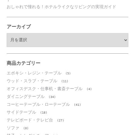
おしゃれで憧れる！ホテルライクなリビングの実現ガイド
アーカイブ
ア
ー
カ
イ
ブ
商品カテゴリー
エポキシ・レジン・テーブル
(5)
ウッド・スラブ・テーブル
(11)
オフィスデスク・仕事机・書斎テーブル
(4)
ダイニングテーブル
(34)
コーヒーテーブル・ローテーブル
(41)
サイドテーブル
(18)
テレビボード・テレビ台
(27)
ソファ
(0)