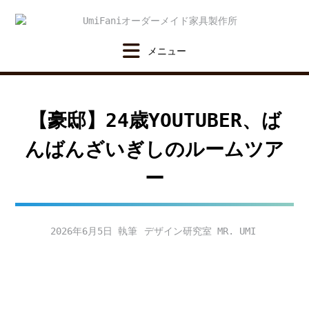
Skip
to
content
【豪邸】24歳YOUTUBER、ば
んばんざいぎしのルームツア
ー
2026年6月5日
デザイン研究室 MR. UMI