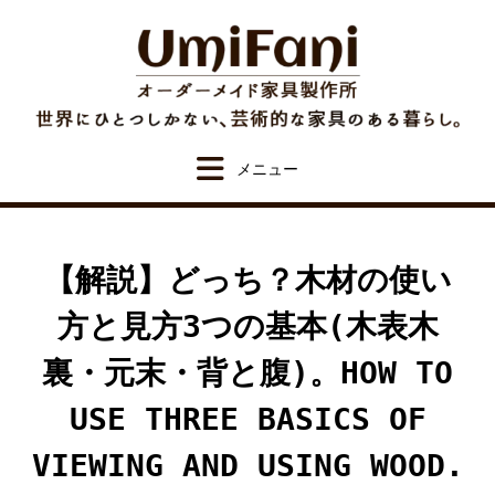
Skip
to
content
【解説】どっち？木材の使い
方と見方3つの基本(木表木
裏・元末・背と腹)。HOW TO
USE THREE BASICS OF
VIEWING AND USING WOOD.