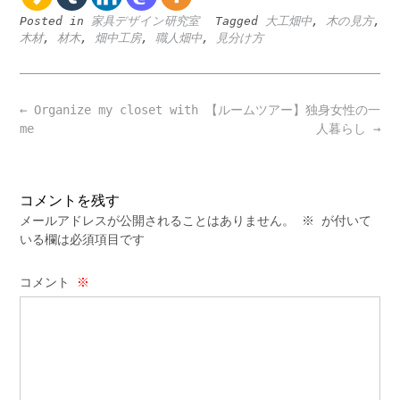
Posted in
家具デザイン研究室
Tagged
大工畑中
,
木の見方
,
木材
,
材木
,
畑中工房
,
職人畑中
,
見分け方
Post
←
Organize my closet with
【ルームツアー】独身女性の一
navigation
me
人暮らし
→
コメントを残す
メールアドレスが公開されることはありません。
※
が付いて
いる欄は必須項目です
コメント
※