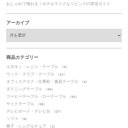
おしゃれで憧れる！ホテルライクなリビングの実現ガイド
アーカイブ
ア
ー
カ
イ
ブ
商品カテゴリー
エポキシ・レジン・テーブル
(5)
ウッド・スラブ・テーブル
(11)
オフィスデスク・仕事机・書斎テーブル
(4)
ダイニングテーブル
(34)
コーヒーテーブル・ローテーブル
(41)
サイドテーブル
(18)
テレビボード・テレビ台
(27)
ソファ
(0)
椅子・シングルチェア
(1)