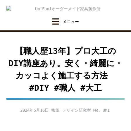
Skip
to
content
【職人歴13年】プロ大工の
DIY講座あり。安く・綺麗に・
カッコよく施工する方法
#DIY #職人 #大工
2024年5月16日
デザイン研究室 MR. UMI