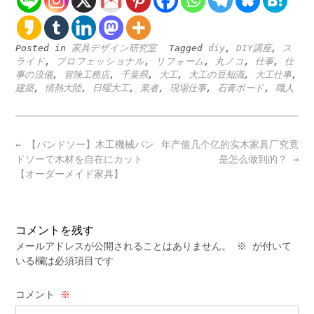
Posted in
家具デザイン研究室
Tagged
diy
,
DIY講座
,
ス
ライド
,
プロフェッショナル
,
リフォーム
,
丸ノコ
,
仕事
,
仕
事の流儀
,
冒険工務店
,
千葉県
,
大工
,
大工の豆知識
,
大工仕事
,
建築
,
情熱大陸
,
日曜大工
,
業者
,
現場仕事
,
石膏ボード
,
職人
Post
←
【バンドソー】木工機械バン
年产值几个亿的实木家具厂究竟
navigation
ドソーで木材を自在にカット
是怎么做到的？
→
【オーダーメイド家具】
コメントを残す
メールアドレスが公開されることはありません。
※
が付いて
いる欄は必須項目です
コメント
※