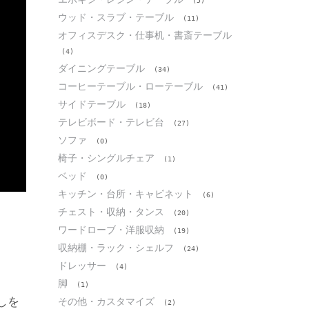
(5)
ウッド・スラブ・テーブル
(11)
オフィスデスク・仕事机・書斎テーブル
(4)
ダイニングテーブル
(34)
コーヒーテーブル・ローテーブル
(41)
サイドテーブル
(18)
テレビボード・テレビ台
(27)
ソファ
(0)
椅子・シングルチェア
(1)
ベッド
(0)
キッチン・台所・キャビネット
(6)
チェスト・収納・タンス
(20)
ワードローブ・洋服収納
(19)
収納棚・ラック・シェルフ
(24)
ドレッサー
(4)
脚
(1)
しを
その他・カスタマイズ
(2)