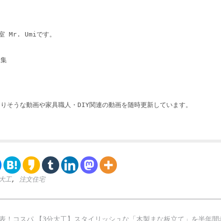
 Mr. Umiです。
収集
りそうな動画や家具職人・DIY関連の動画を随時更新しています。
大工
,
注文住宅
表！コスパ
【3分大工】スタイリッシュな「木製まな板立て」を半年間