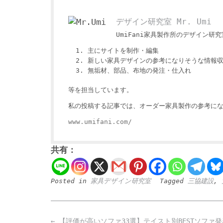
デザイン研究室 Mr. Umi
UmiFani家具製作所のデザイン研究室
主にサイトを制作・編集
新しい家具デザインの参考になりそうな情報
無垢材、部品、布地の発注・仕入れ
等を担当しています。
私の投稿する記事では、オーダー家具製作の参考にな
www.umifani.com/
共有：
Posted in
家具デザイン研究室
Tagged
三協建設
,
Post
←
【評価が高いソファ33選】テイスト別BESTソファ発