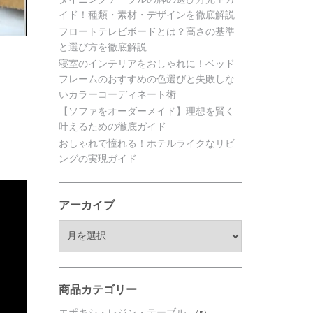
イド！種類・素材・デザインを徹底解説
フロートテレビボードとは？高さの基準
と選び方を徹底解説
寝室のインテリアをおしゃれに！ベッド
フレームのおすすめの色選びと失敗しな
いカラーコーディネート術
【ソファをオーダーメイド】理想を賢く
叶えるための徹底ガイド
おしゃれで憧れる！ホテルライクなリビ
ングの実現ガイド
アーカイブ
ア
ー
カ
イ
ブ
商品カテゴリー
エポキシ・レジン・テーブル