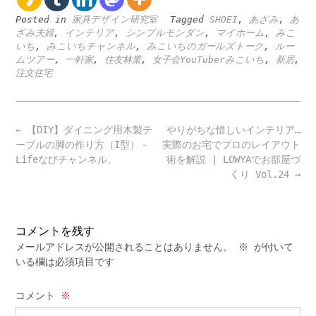
Posted in
家具デザイン研究室
Tagged
SHOEI
,
あざみ
,
あ
ざみ夫婦
,
インテリア
,
シンプルモンダン
,
マイホーム
,
みこ
いち
,
みこいちチャンネル
,
みこいちのガールズトーク
,
ルー
ムツアー
,
一軒家
,
住友林業
,
女子会YouTuberみこいち
,
新居
,
注文住宅
Post
←
【DIY】ダイニング用木製テ
やりがちな惜しいインテリア…
navigation
ーブルの脚の作り方（I型）－
実際のお宅でプロのレイアウト
Lifeなびチャンネル。
術を解説 | LOWYAでお部屋づ
くり Vol.24
→
コメントを残す
メールアドレスが公開されることはありません。
※
が付いて
いる欄は必須項目です
コメント
※