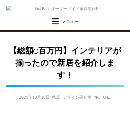
Skip
to
content
【総額◯百万円】インテリアが
揃ったので新居を紹介しま
す！
2025年10月18日
デザイン研究室 MR. UMI