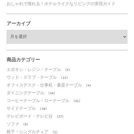
おしゃれで憧れる！ホテルライクなリビングの実現ガイド
アーカイブ
ア
ー
カ
イ
ブ
商品カテゴリー
エポキシ・レジン・テーブル
(5)
ウッド・スラブ・テーブル
(11)
オフィスデスク・仕事机・書斎テーブル
(4)
ダイニングテーブル
(34)
コーヒーテーブル・ローテーブル
(41)
サイドテーブル
(18)
テレビボード・テレビ台
(27)
ソファ
(0)
椅子・シングルチェア
(1)