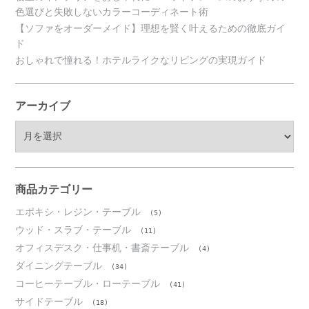
色選びと失敗しないカラーコーディネート術
【ソファをオーダーメイド】理想を賢く叶えるための徹底ガイ
ド
おしゃれで憧れる！ホテルライクなリビングの実現ガイド
アーカイブ
ア
ー
カ
イ
ブ
商品カテゴリー
エポキシ・レジン・テーブル
(5)
ウッド・スラブ・テーブル
(11)
オフィスデスク・仕事机・書斎テーブル
(4)
ダイニングテーブル
(34)
コーヒーテーブル・ローテーブル
(41)
サイドテーブル
(18)