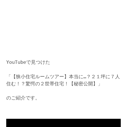
YouTubeで見つけた
「【狭小住宅ルームツアー】本当に…？２１坪に７人
住む！？驚愕の２世帯住宅！【秘密公開】」
のご紹介です。