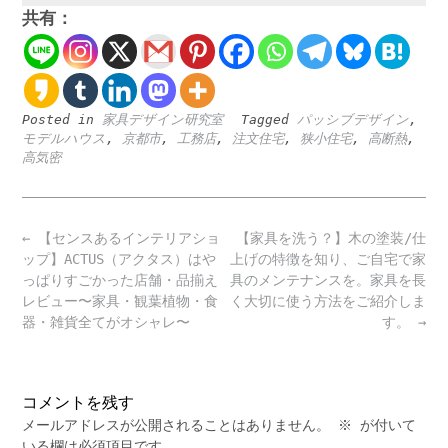
共有：
Posted in
家具デザイン研究室
Tagged
パッシブデザイン
,
モデルハウス
,
京都市
,
工務店
,
注文住宅
,
狭小住宅
,
高断熱
,
高気密
Post
←
【センスあるインテリアショ
【家具を洗う？】木の塗装/仕
navigation
ップ】ACTUS（アクタス）はや
上げの特徴を知り、ご自宅で家
っぱりすごかった店舗・品揃え
具のメンテナンスを。家具を長
レビュー〜家具・観葉植物・食
く大切に使う方法をご紹介しま
器・雑貨全てがオシャレ〜
す。
→
コメントを残す
メールアドレスが公開されることはありません。
※
が付いて
いる欄は必須項目です