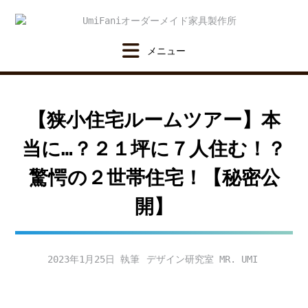
Skip
to
content
【狭小住宅ルームツアー】本
当に…？２１坪に７人住む！？
驚愕の２世帯住宅！【秘密公
開】
2023年1月25日
デザイン研究室 MR. UMI