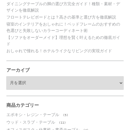
ダイニングテーブルの脚の選び方完全ガイド！種類・素材・デ
ザインを徹底解説
フロートテレビボードとは？高さの基準と選び方を徹底解説
寝室のインテリアをおしゃれに！ベッドフレームのおすすめの
色選びと失敗しないカラーコーディネート術
【ソファをオーダーメイド】理想を賢く叶えるための徹底ガイ
ド
おしゃれで憧れる！ホテルライクなリビングの実現ガイド
アーカイブ
ア
ー
カ
イ
ブ
商品カテゴリー
エポキシ・レジン・テーブル
(5)
ウッド・スラブ・テーブル
(11)
オフィスデスク・仕事机・書斎テーブル