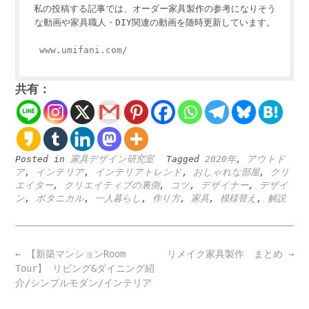
私の投稿する記事では、オーダー家具製作の参考になりそう
な動画や家具職人・DIY関連の動画を随時更新しています。
www.umifani.com/
共有：
Posted in
家具デザイン研究室
Tagged
2020年
,
アウトド
ア
,
インテリア
,
インテリアトレンド
,
おしゃれな部屋
,
クリ
エイター
,
クリエイティブの裏側
,
コツ
,
デザイナー
,
デザイ
ン
,
ボタニカル
,
一人暮らし
,
作り方
,
家具
,
模様替え
,
解説
Post
←
【新築マンションRoom
リメイク家具製作 まとめ
→
navigation
Tour】 リビング&ダイニング紹
介/シンプルモダン/インテリア