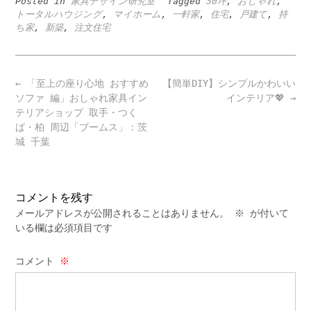
Posted in
家具デザイン研究室
Tagged
30坪
,
おしゃれ
,
トータルハウジング
,
マイホーム
,
一軒家
,
住宅
,
戸建て
,
持
ち家
,
新築
,
注文住宅
Post
←
「至上の座り心地 おすすめ
【簡単DIY】シンプルかわいい
navigation
ソファ 編」おしゃれ家具イン
インテリア💖
→
テリアショップ 取手・つく
ば・柏 周辺「ブームス」：茨
城 千葉
コメントを残す
メールアドレスが公開されることはありません。
※
が付いて
いる欄は必須項目です
コメント
※