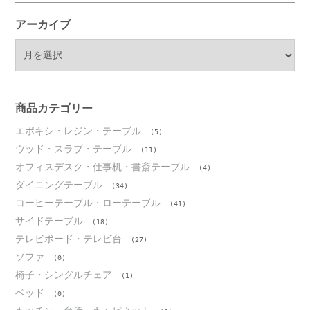
アーカイブ
ア
ー
カ
イ
ブ
商品カテゴリー
エポキシ・レジン・テーブル
(5)
ウッド・スラブ・テーブル
(11)
オフィスデスク・仕事机・書斎テーブル
(4)
ダイニングテーブル
(34)
コーヒーテーブル・ローテーブル
(41)
サイドテーブル
(18)
テレビボード・テレビ台
(27)
ソファ
(0)
椅子・シングルチェア
(1)
ベッド
(0)