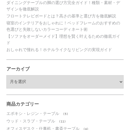
ダイニングテーブルの脚の選び方完全ガイド！種類・素材・デ
ザインを徹底解説
フロートテレビボードとは？高さの基準と選び方を徹底解説
寝室のインテリアをおしゃれに！ベッドフレームのおすすめの
色選びと失敗しないカラーコーディネート術
【ソファをオーダーメイド】理想を賢く叶えるための徹底ガイ
ド
おしゃれで憧れる！ホテルライクなリビングの実現ガイド
アーカイブ
ア
ー
カ
イ
ブ
商品カテゴリー
エポキシ・レジン・テーブル
(5)
ウッド・スラブ・テーブル
(11)
オフィスデスク・仕事机・書斎テーブル
(4)