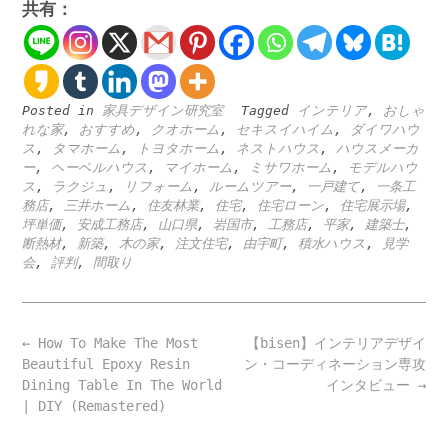
共有：
Posted in
家具デザイン研究室
Tagged
インテリア
,
おしゃ
れな家
,
おすすめ
,
クオホーム
,
セキスイハイム
,
ダイワハウ
ス
,
タマホーム
,
トヨタホーム
,
ネストハウス
,
ハウスメーカ
ー
,
ヘーベルハウス
,
マイホーム
,
ミサワホーム
,
モデルハウ
ス
,
ラクジュ
,
リフォーム
,
ルームツアー
,
一戸建て
,
一条工
務店
,
三井ホーム
,
住友林業
,
住宅
,
住宅ローン
,
住宅展示場
,
坪単価
,
安成工務店
,
山口県
,
岩国市
,
工務店
,
平家
,
建築士
,
断熱材
,
新築
,
木の家
,
注文住宅
,
由宇町
,
積水ハウス
,
見学
会
,
評判
,
間取り
Post
←
How To Make The Most
【bisen】インテリアデザイ
navigation
Beautiful Epoxy Resin
ン・コーディネーション専攻
Dining Table In The World
インタビュー
→
| DIY (Remastered)