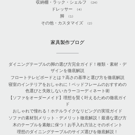
収納棚・ラック・シェルフ
(24)
ドレッサー
(4)
脚
(1)
その他・カスタマイズ
(2)
家具製作ブログ
ダイニングテーブルの脚の選び方完全ガイド！種類・素材・デ
ザインを徹底解説
フロートテレビボードとは？高さの基準と選び方を徹底解説
寝室のインテリアをおしゃれに！ベッドフレームのおすすめの
色選びと失敗しないカラーコーディネート術
【ソファをオーダーメイド】理想を賢く叶えるための徹底ガイ
ド
おしゃれで憧れる！ホテルライクなリビングの実現ガイド
ソファの素材別メリット・デメリット徹底解説！最適な選び方
木のテーブルを素敵に保つ！お手入れ方法とそのポイント
理想のダイニングテーブルのサイズ選びを徹底解説！