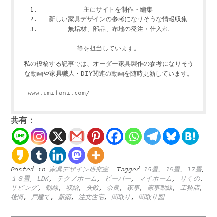
主にサイトを制作・編集
新しい家具デザインの参考になりそうな情報収集
無垢材、部品、布地の発注・仕入れ
等を担当しています。
私の投稿する記事では、オーダー家具製作の参考になりそう
な動画や家具職人・DIY関連の動画を随時更新しています。
www.umifani.com/
共有：
Posted in
家具デザイン研究室
Tagged
15畳
,
16畳
,
17畳
,
１８畳
,
LDK
,
テクノホーム
,
ビーバー
,
マイホーム
,
りくの
,
リビング
,
動線
,
収納
,
失敗
,
奈良
,
家事
,
家事動線
,
工務店
,
後悔
,
戸建て
,
新築
,
注文住宅
,
間取り
,
間取り図