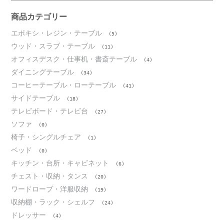
イ
ブ
商品カテゴリー
エポキシ・レジン・テーブル
(5)
ウッド・スラブ・テーブル
(11)
オフィスデスク・仕事机・書斎テーブル
(4)
ダイニングテーブル
(34)
コーヒーテーブル・ローテーブル
(41)
サイドテーブル
(18)
テレビボード・テレビ台
(27)
ソファ
(0)
椅子・シングルチェア
(1)
ベッド
(0)
キッチン・台所・キャビネット
(6)
チェスト・収納・タンス
(20)
ワードローブ・洋服収納
(19)
収納棚・ラック・シェルフ
(24)
ドレッサー
(4)