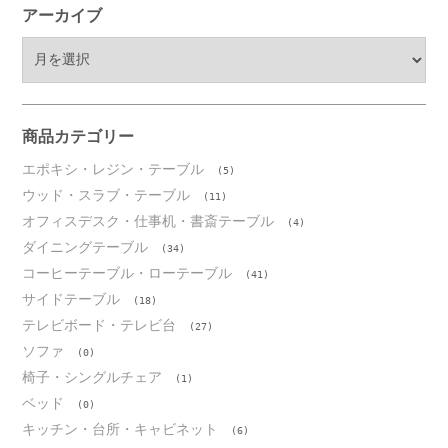
アーカイブ
ア
ー
カ
イ
ブ
商品カテゴリー
エポキシ・レジン・テーブル
(5)
ウッド・スラブ・テーブル
(11)
オフィスデスク・仕事机・書斎テーブル
(4)
ダイニングテーブル
(34)
コーヒーテーブル・ローテーブル
(41)
サイドテーブル
(18)
テレビボード・テレビ台
(27)
ソファ
(0)
椅子・シングルチェア
(1)
ベッド
(0)
キッチン・台所・キャビネット
(6)