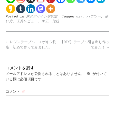
Posted in
家具デザイン研究室
Tagged
diy
,
ハウツー
,
使
い方
,
工具レビュー
,
木工
,
比較
Post
←
レジンテーブル エポキシ樹
【DIY】テーブル引き出し作っ
navigation
脂 初めて作ってみました。
てみた！
→
コメントを残す
メールアドレスが公開されることはありません。
※
が付いて
いる欄は必須項目です
コメント
※