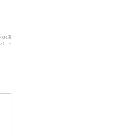
のお店
レ）
→