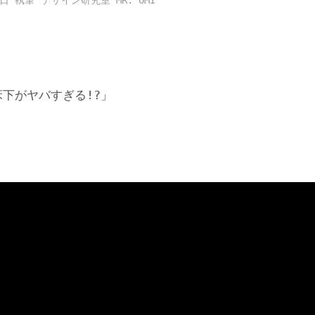
9日
デザイン研究室 MR. UMI
下がヤバすぎる!?」