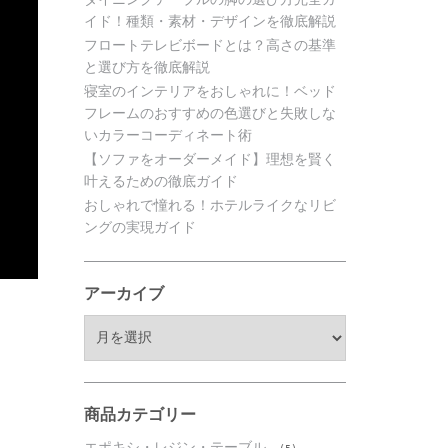
イド！種類・素材・デザインを徹底解説
フロートテレビボードとは？高さの基準
と選び方を徹底解説
寝室のインテリアをおしゃれに！ベッド
フレームのおすすめの色選びと失敗しな
いカラーコーディネート術
【ソファをオーダーメイド】理想を賢く
叶えるための徹底ガイド
おしゃれで憧れる！ホテルライクなリビ
ングの実現ガイド
アーカイブ
ア
ー
カ
イ
ブ
商品カテゴリー
エポキシ・レジン・テーブル