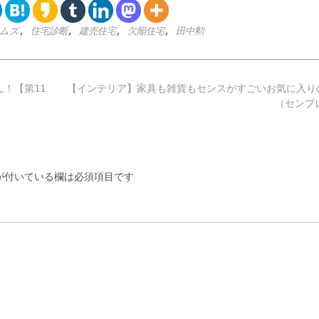
ムズ
,
住宅診断
,
建売住宅
,
欠陥住宅
,
田中勲
！【第11
【インテリア】家具も雑貨もセンスがすごいお気に入り
（センプ
付いている欄は必須項目です