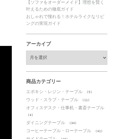
【ソファをオーダーメイド】理想を賢く
叶えるための徹底ガイド
おしゃれで憧れる！ホテルライクなリビ
ングの実現ガイド
アーカイブ
ア
ー
カ
イ
ブ
商品カテゴリー
エポキシ・レジン・テーブル
(5)
ウッド・スラブ・テーブル
(11)
オフィスデスク・仕事机・書斎テーブル
(4)
ダイニングテーブル
(34)
コーヒーテーブル・ローテーブル
(41)
サイドテーブル