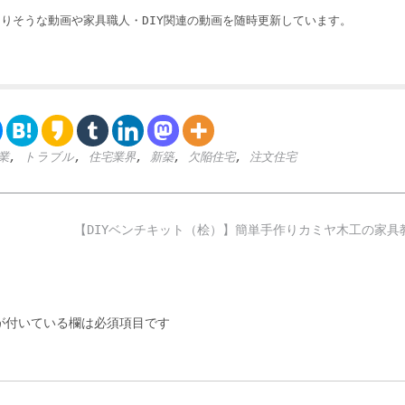
りそうな動画や家具職人・DIY関連の動画を随時更新しています。
業
,
トラブル
,
住宅業界
,
新築
,
欠陥住宅
,
注文住宅
【DIYベンチキット（桧）】簡単手作りカミヤ木工の家
付いている欄は必須項目です