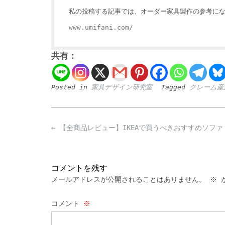
私の投稿する記事では、オーダー家具製作の参考にな
www.umifani.com/
共有：
Posted in
家具デザイン研究室
Tagged
クレーム産
Post
←
【全商品レビュー】IKEAで買うべきおすすめソファ
navigation
コメントを残す
メールアドレスが公開されることはありません。
※
が
コメント
※