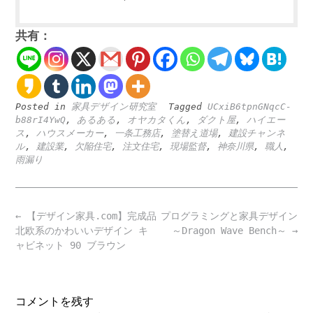
共有：
Posted in
家具デザイン研究室
Tagged
UCxiB6tpnGNqcC-
b88rI4YwQ
,
あるある
,
オヤカタくん
,
ダクト屋
,
ハイエー
ス
,
ハウスメーカー
,
一条工務店
,
塗替え道場
,
建設チャンネ
ル
,
建設業
,
欠陥住宅
,
注文住宅
,
現場監督
,
神奈川県
,
職人
,
雨漏り
Post
←
【デザイン家具.com】完成品
プログラミングと家具デザイン
navigation
北欧系のかわいいデザイン キ
～Dragon Wave Bench～
→
ャビネット 90 ブラウン
コメントを残す