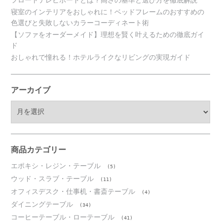
フロートテレビボードとは？高さの基準と選び方を徹底解説
寝室のインテリアをおしゃれに！ベッドフレームのおすすめの
色選びと失敗しないカラーコーディネート術
【ソファをオーダーメイド】理想を賢く叶えるための徹底ガイ
ド
おしゃれで憧れる！ホテルライクなリビングの実現ガイド
アーカイブ
ア
ー
カ
イ
ブ
商品カテゴリー
エポキシ・レジン・テーブル
(5)
ウッド・スラブ・テーブル
(11)
オフィスデスク・仕事机・書斎テーブル
(4)
ダイニングテーブル
(34)
コーヒーテーブル・ローテーブル
(41)