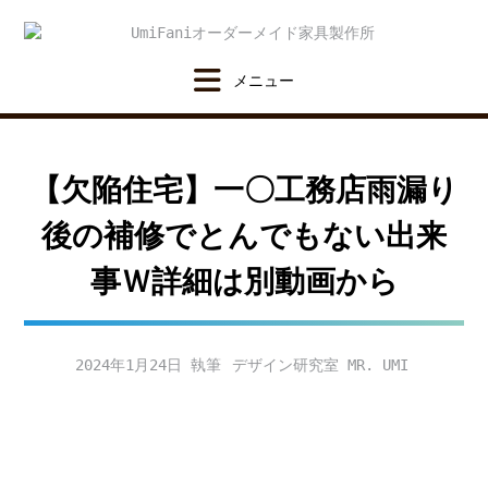
Skip
to
content
【欠陥住宅】一〇工務店雨漏り
後の補修でとんでもない出来
事Ｗ詳細は別動画から
2024年1月24日
デザイン研究室 MR. UMI