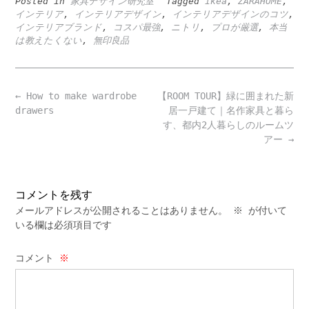
Posted in
家具デザイン研究室
Tagged
ikea
,
ZARAHOME
,
インテリア
,
インテリアデザイン
,
インテリアデザインのコツ
,
インテリアブランド
,
コスパ最強
,
ニトリ
,
プロが厳選
,
本当
は教えたくない
,
無印良品
Post
←
How to make wardrobe
【ROOM TOUR】緑に囲まれた新
navigation
drawers
居一戸建て｜名作家具と暮ら
す、都内2人暮らしのルームツ
アー
→
コメントを残す
メールアドレスが公開されることはありません。
※
が付いて
いる欄は必須項目です
コメント
※