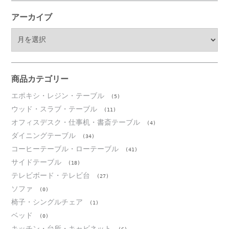
アーカイブ
ア
ー
カ
イ
ブ
商品カテゴリー
エポキシ・レジン・テーブル
(5)
ウッド・スラブ・テーブル
(11)
オフィスデスク・仕事机・書斎テーブル
(4)
ダイニングテーブル
(34)
コーヒーテーブル・ローテーブル
(41)
サイドテーブル
(18)
テレビボード・テレビ台
(27)
ソファ
(0)
椅子・シングルチェア
(1)
ベッド
(0)
キッチン・台所・キャビネット