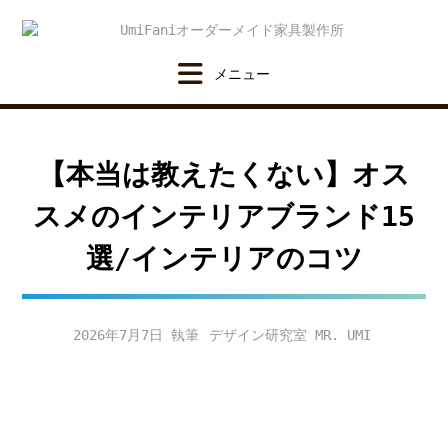
Skip
to
content
【本当は教えたくない】オス
スメのインテリアブランド15
選/インテリアのコツ
2026年7月7日
デザイン研究室 MR. UMI