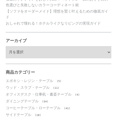
色選びと失敗しないカラーコーディネート術
【ソファをオーダーメイド】理想を賢く叶えるための徹底ガイ
ド
おしゃれで憧れる！ホテルライクなリビングの実現ガイド
アーカイブ
ア
ー
カ
イ
ブ
商品カテゴリー
エポキシ・レジン・テーブル
(5)
ウッド・スラブ・テーブル
(11)
オフィスデスク・仕事机・書斎テーブル
(4)
ダイニングテーブル
(34)
コーヒーテーブル・ローテーブル
(41)
サイドテーブル
(18)