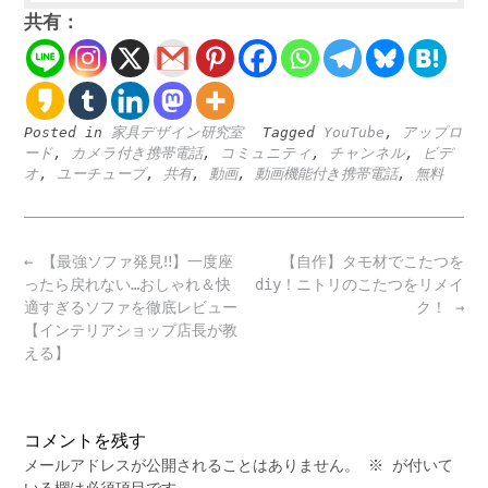
共有：
Posted in
家具デザイン研究室
Tagged
YouTube
,
アップロ
ード
,
カメラ付き携帯電話
,
コミュニティ
,
チャンネル
,
ビデ
オ
,
ユーチューブ
,
共有
,
動画
,
動画機能付き携帯電話
,
無料
Post
←
【最強ソファ発見‼️】一度座
【自作】タモ材でこたつを
navigation
ったら戻れない…おしゃれ＆快
diy！ニトリのこたつをリメイ
適すぎるソファを徹底レビュー
ク！
→
【インテリアショップ店長が教
える】
コメントを残す
メールアドレスが公開されることはありません。
※
が付いて