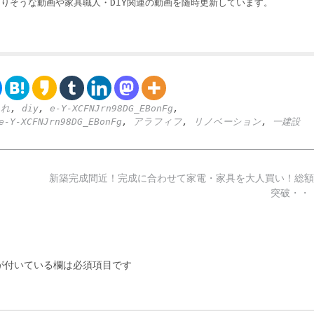
りそうな動画や家具職人・DIY関連の動画を随時更新しています。
まれ
,
diy
,
e-Y-XCFNJrn98DG_EBonFg
,
e-Y-XCFNJrn98DG_EBonFg
,
アラフィフ
,
リノベーション
,
一建設
新築完成間近！完成に合わせて家電・家具を大人買い！総額1
突破・・
付いている欄は必須項目です