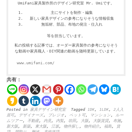
UmiFani家具製作所のデザイン研究室 Mr. Umiです。
主にサイトを制作・編集
新しい家具デザインの参考になりそうな情報収集
無垢材、部品、布地の発注・仕入れ
等を担当しています。
私の投稿する記事では、オーダー家具製作の参考になりそう
な動画や家具職人・DIY関連の動画を随時更新しています。
www.umifani.com/
共有：
Posted in
家具デザイン研究室
Tagged
1DK
,
1LDK
,
2人入
居可
,
デザイナーズ
,
プレジオ
,
ペット可
,
マンション
,
ルー
ムツアー
,
不動産
,
内見
,
内覧
,
吹田
,
大阪
,
大阪賃貸
,
布施
,
新大阪
,
新築
,
東大阪
,
江坂
,
物件探し
,
物件紹介
,
福島
,
賃
貸
,
間取り
,
難波
,
高級賃貸