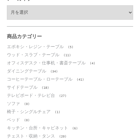
ア
ー
カ
イ
ブ
商品カテゴリー
エポキシ・レジン・テーブル
(5)
ウッド・スラブ・テーブル
(11)
オフィスデスク・仕事机・書斎テーブル
(4)
ダイニングテーブル
(34)
コーヒーテーブル・ローテーブル
(41)
サイドテーブル
(18)
テレビボード・テレビ台
(27)
ソファ
(0)
椅子・シングルチェア
(1)
ベッド
(0)
キッチン・台所・キャビネット
(6)
チェスト・収納・タンス
(20)