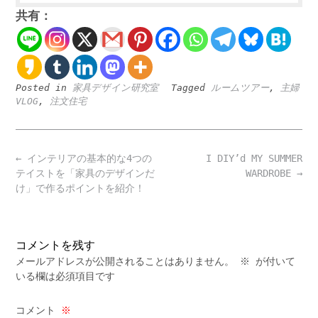
共有：
Posted in
家具デザイン研究室
Tagged
ルームツアー
,
主婦
VLOG
,
注文住宅
Post
←
インテリアの基本的な4つの
I DIY’d MY SUMMER
navigation
テイストを「家具のデザインだ
WARDROBE
→
け」で作るポイントを紹介！
コメントを残す
メールアドレスが公開されることはありません。
※
が付いて
いる欄は必須項目です
コメント
※