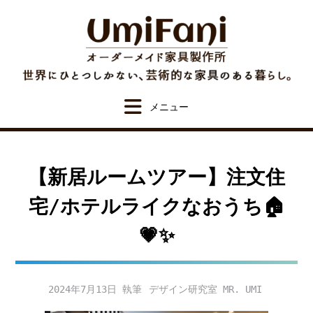
Skip
to
content
【新居ルームツアー】注文住
宅/ホテルライクなおうち🏠
💗✨
2024年7月13日
デザイン研究室 MR. UMI