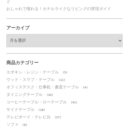
ド
おしゃれで憧れる！ホテルライクなリビングの実現ガイド
アーカイブ
ア
ー
カ
イ
ブ
商品カテゴリー
エポキシ・レジン・テーブル
(5)
ウッド・スラブ・テーブル
(11)
オフィスデスク・仕事机・書斎テーブル
(4)
ダイニングテーブル
(34)
コーヒーテーブル・ローテーブル
(41)
サイドテーブル
(18)
テレビボード・テレビ台
(27)
ソファ
(0)