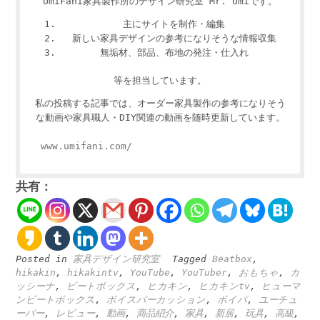
UmiFani家具製作所のデザイン研究室 Mr. Umiです。
主にサイトを制作・編集
新しい家具デザインの参考になりそうな情報収集
無垢材、部品、布地の発注・仕入れ
等を担当しています。
私の投稿する記事では、オーダー家具製作の参考になりそう
な動画や家具職人・DIY関連の動画を随時更新しています。
www.umifani.com/
共有：
Posted in
家具デザイン研究室
Tagged
Beatbox
,
hikakin
,
hikakintv
,
YouTube
,
YouTuber
,
おもちゃ
,
カ
ッシーナ
,
ビートボックス
,
ヒカキン
,
ヒカキンtv
,
ヒューマ
ンビートボックス
,
ボイスパーカッション
,
ボイパ
,
ユーチュ
ーバー
,
レビュー
,
動画
,
商品紹介
,
家具
,
新居
,
玩具
,
高級
,