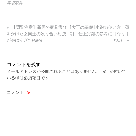
高級家具
Post
←
【閲覧注意】新居の家具選び
[大工の基礎]小鉋の使い方（薄
navigation
をかけた女同士の殴り合い対決
削、仕上げ鉋の参考にはなりま
がやばすぎたwwww
せん）
→
コメントを残す
メールアドレスが公開されることはありません。
※
が付いて
いる欄は必須項目です
コメント
※