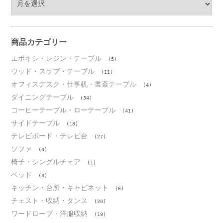
ー
カ
イ
ブ
商品カテゴリー
エポキシ・レジン・テーブル
(5)
ウッド・スラブ・テーブル
(11)
オフィスデスク・仕事机・書斎テーブル
(4)
ダイニングテーブル
(34)
コーヒーテーブル・ローテーブル
(41)
サイドテーブル
(18)
テレビボード・テレビ台
(27)
ソファ
(0)
椅子・シングルチェア
(1)
ベッド
(0)
キッチン・台所・キャビネット
(6)
チェスト・収納・タンス
(20)
ワードローブ・洋服収納
(19)