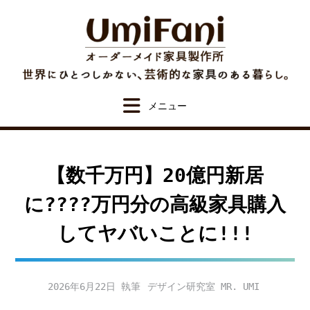
Skip
to
content
【数千万円】20億円新居
に????万円分の高級家具購入
してヤバいことに!!!
2026年6月22日
デザイン研究室 MR. UMI