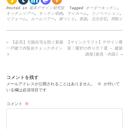
Posted in
家具デザイン研究室
Tagged
オーダーキッチン
,
キッチンツアー
,
キッチン収納
,
マイホーム
,
リノベーション
,
リフォーム
,
ルームツアー
,
‪家づくり
,
新築
,
注文住宅
,
間取り
Post
←
【必見】欠陥住宅を防ぐ新築
【マインクラフト】デザイン豊
navigation
一戸建て内覧会チェックポイン
富！暖炉の作り方７選 – 建築
ト
講座[家具・内装]
→
コメントを残す
メールアドレスが公開されることはありません。
※
が付いて
いる欄は必須項目です
コメント
※