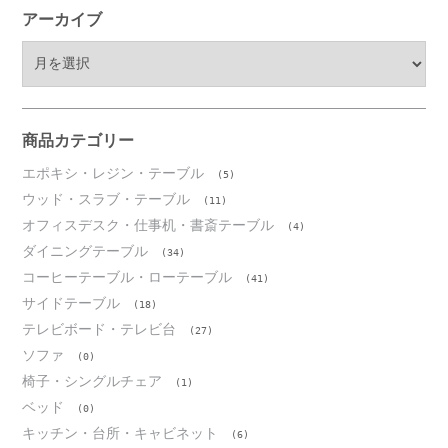
アーカイブ
ア
ー
カ
イ
ブ
商品カテゴリー
エポキシ・レジン・テーブル
(5)
ウッド・スラブ・テーブル
(11)
オフィスデスク・仕事机・書斎テーブル
(4)
ダイニングテーブル
(34)
コーヒーテーブル・ローテーブル
(41)
サイドテーブル
(18)
テレビボード・テレビ台
(27)
ソファ
(0)
椅子・シングルチェア
(1)
ベッド
(0)
キッチン・台所・キャビネット
(6)