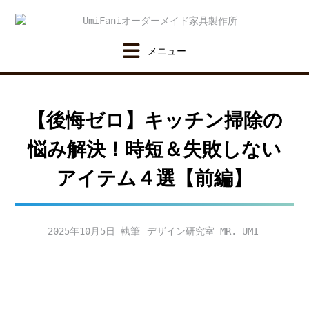
Skip
to
content
【後悔ゼロ】キッチン掃除の
悩み解決！時短＆失敗しない
アイテム４選【前編】
2025年10月5日
デザイン研究室 MR. UMI