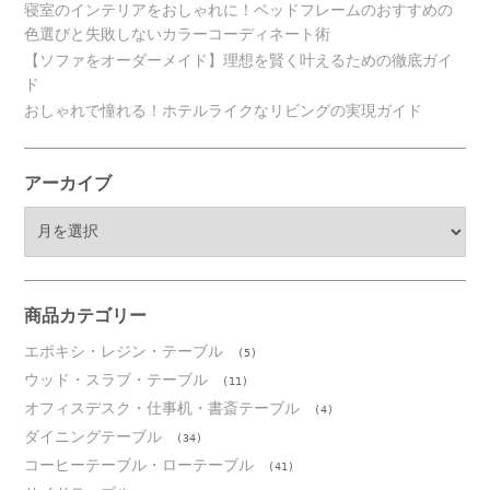
寝室のインテリアをおしゃれに！ベッドフレームのおすすめの
色選びと失敗しないカラーコーディネート術
【ソファをオーダーメイド】理想を賢く叶えるための徹底ガイ
ド
おしゃれで憧れる！ホテルライクなリビングの実現ガイド
アーカイブ
ア
ー
カ
イ
ブ
商品カテゴリー
エポキシ・レジン・テーブル
(5)
ウッド・スラブ・テーブル
(11)
オフィスデスク・仕事机・書斎テーブル
(4)
ダイニングテーブル
(34)
コーヒーテーブル・ローテーブル
(41)