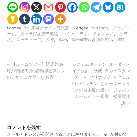
Posted in
家具デザイン研究室
Tagged
YouTube
,
アップロ
ード
,
カメラ付き携帯電話
,
コミュニティ
,
チャンネル
,
ビデ
オ
,
ユーチューブ
,
共有
,
動画
,
動画機能付き携帯電話
,
無料
Post
←
【ルームツアー】延床約30
システムキッチン オーダーメ
navigation
坪/2階建て/回誘動線とヌック
イド設計 既成 タカラスタン
のデザインが新しいお家
ダード クリナップ リクシル
TOTOキッチン とオーダーメイ
ドとの自由度の違い ジャパン
ホームショー視察 松岡製作
所
→
コメントを残す
メールアドレスが公開されることはありません。
※
が付いて