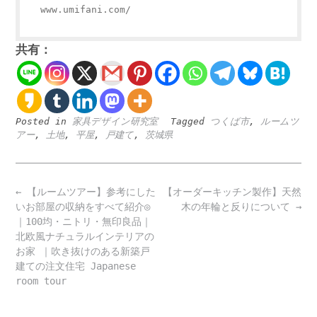
www.umifani.com/
共有：
Posted in
家具デザイン研究室
Tagged
つくば市
,
ルームツ
アー
,
土地
,
平屋
,
戸建て
,
茨城県
Post
←
【ルームツアー】参考にした
【オーダーキッチン製作】天然
navigation
いお部屋の収納をすべて紹介◎
木の年輪と反りについて
→
｜100均・ニトリ・無印良品｜
北欧風ナチュラルインテリアの
お家 ｜吹き抜けのある新築戸
建ての注文住宅 Japanese
room tour