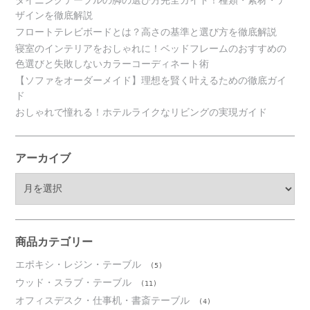
ダイニングテーブルの脚の選び方完全ガイド！種類・素材・デ
ザインを徹底解説
フロートテレビボードとは？高さの基準と選び方を徹底解説
寝室のインテリアをおしゃれに！ベッドフレームのおすすめの
色選びと失敗しないカラーコーディネート術
【ソファをオーダーメイド】理想を賢く叶えるための徹底ガイ
ド
おしゃれで憧れる！ホテルライクなリビングの実現ガイド
アーカイブ
ア
ー
カ
イ
ブ
商品カテゴリー
エポキシ・レジン・テーブル
(5)
ウッド・スラブ・テーブル
(11)
オフィスデスク・仕事机・書斎テーブル
(4)