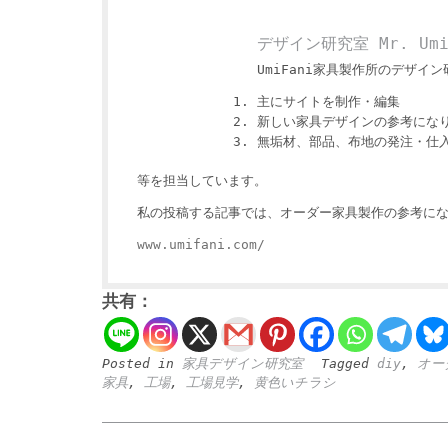
デザイン研究室 Mr. Um
UmiFani家具製作所のデザイン研
主にサイトを制作・編集
新しい家具デザインの参考にな
無垢材、部品、布地の発注・仕
等を担当しています。
私の投稿する記事では、オーダー家具製作の参考にな
www.umifani.com/
共有：
Posted in
家具デザイン研究室
Tagged
diy
,
オー
家具
,
工場
,
工場見学
,
黄色いチラシ