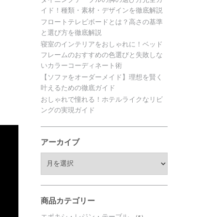
イド！種類・素材・デザインを徹底解説
フロートテレビボードとは？高さの基準
と選び方を徹底解説
寝室のインテリアをおしゃれに！ベッド
フレームのおすすめの色選びと失敗しな
いカラーコーディネート術
【ソファをオーダーメイド】理想を賢く
叶えるための徹底ガイド
おしゃれで憧れる！ホテルライクなリビ
ングの実現ガイド
アーカイブ
ア
ー
カ
イ
ブ
商品カテゴリー
エポキシ・レジン・テーブル