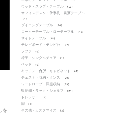
(5)
ウッド・スラブ・テーブル
(11)
オフィスデスク・仕事机・書斎テーブル
(4)
ダイニングテーブル
(34)
コーヒーテーブル・ローテーブル
(41)
サイドテーブル
(18)
テレビボード・テレビ台
(27)
ソファ
(0)
椅子・シングルチェア
(1)
ベッド
(0)
キッチン・台所・キャビネット
(6)
チェスト・収納・タンス
(20)
ワードローブ・洋服収納
(19)
収納棚・ラック・シェルフ
(24)
ドレッサー
(4)
脚
(1)
しを
その他・カスタマイズ
(2)