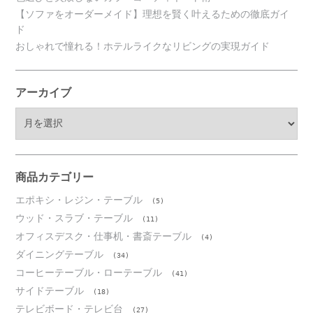
【ソファをオーダーメイド】理想を賢く叶えるための徹底ガイ
ド
おしゃれで憧れる！ホテルライクなリビングの実現ガイド
アーカイブ
ア
ー
カ
イ
ブ
商品カテゴリー
エポキシ・レジン・テーブル
(5)
ウッド・スラブ・テーブル
(11)
オフィスデスク・仕事机・書斎テーブル
(4)
ダイニングテーブル
(34)
コーヒーテーブル・ローテーブル
(41)
サイドテーブル
(18)
テレビボード・テレビ台
(27)