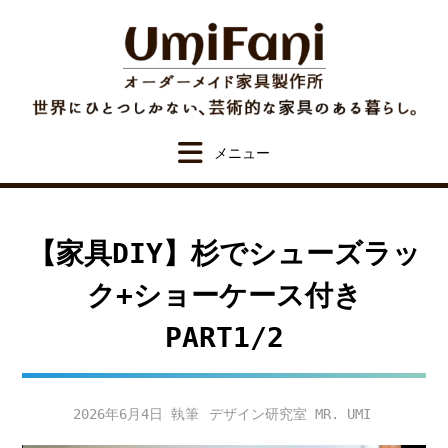
Skip
to
content
【家具DIY】杉でシューズラッ
ク+ショーケース付き
PART1/2
2026年6月4日
デザイン研究室 MR. UMI