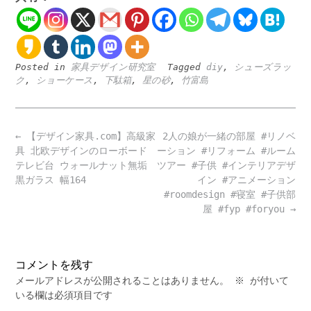
Posted in
家具デザイン研究室
Tagged
diy
,
シューズラッ
ク
,
ショーケース
,
下駄箱
,
星の砂
,
竹富島
Post
←
【デザイン家具.com】高級家
2人の娘が一緒の部屋 #リノベ
navigation
具 北欧デザインのローボード
ーション #リフォーム #ルーム
テレビ台 ウォールナット無垢
ツアー #子供 #インテリアデザ
黒ガラス 幅164
イン #アニメーション
#roomdesign #寝室 #子供部
屋 #fyp #foryou
→
コメントを残す
メールアドレスが公開されることはありません。
※
が付いて
いる欄は必須項目です