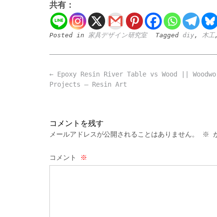
共有：
Posted in
家具デザイン研究室
Tagged
diy
,
木工
Post
←
Epoxy Resin River Table vs Wood || Woodwo
navigation
Projects – Resin Art
コメントを残す
メールアドレスが公開されることはありません。
※
が
コメント
※