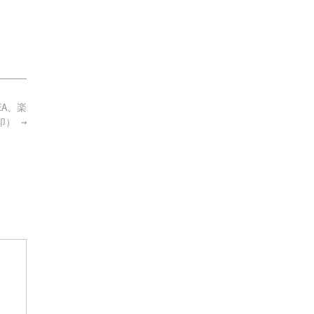
A、楽
印）
→