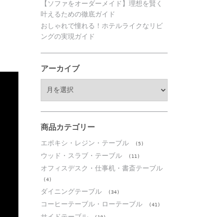
【ソファをオーダーメイド】理想を賢く
叶えるための徹底ガイド
おしゃれで憧れる！ホテルライクなリビ
ングの実現ガイド
アーカイブ
ア
ー
カ
イ
ブ
商品カテゴリー
エポキシ・レジン・テーブル
(5)
ウッド・スラブ・テーブル
(11)
オフィスデスク・仕事机・書斎テーブル
(4)
ダイニングテーブル
(34)
コーヒーテーブル・ローテーブル
(41)
サイドテーブル