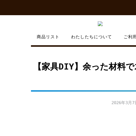
Skip
to
content
商品リスト
わたしたちについて
ご利
【家具DIY】余った材料
2026年3月7