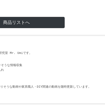
商品リストへ
i
究室 Mr. Umiです。
りそうな情報収集
入れ
りそうな動画や家具職人・DIY関連の動画を随時更新しています。