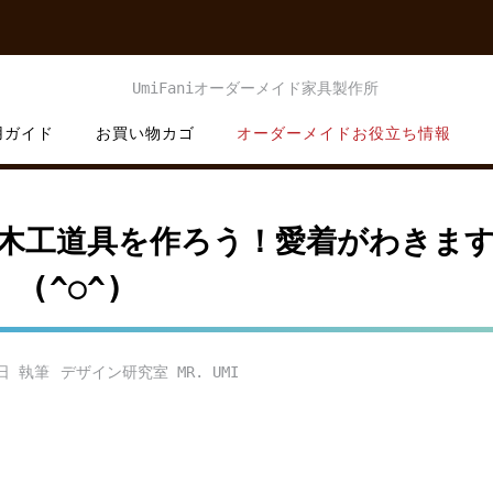
用ガイド
お買い物カゴ
オーダーメイドお役立ち情報
で木工道具を作ろう！愛着がわきま
(^○^)
日
デザイン研究室 MR. UMI