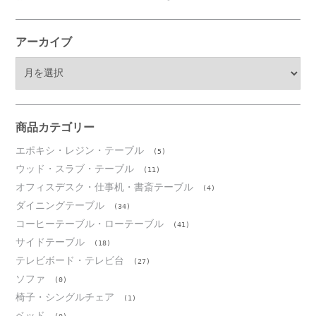
アーカイブ
ア
ー
カ
イ
ブ
商品カテゴリー
エポキシ・レジン・テーブル
(5)
ウッド・スラブ・テーブル
(11)
オフィスデスク・仕事机・書斎テーブル
(4)
ダイニングテーブル
(34)
コーヒーテーブル・ローテーブル
(41)
サイドテーブル
(18)
テレビボード・テレビ台
(27)
ソファ
(0)
椅子・シングルチェア
(1)
ベッド