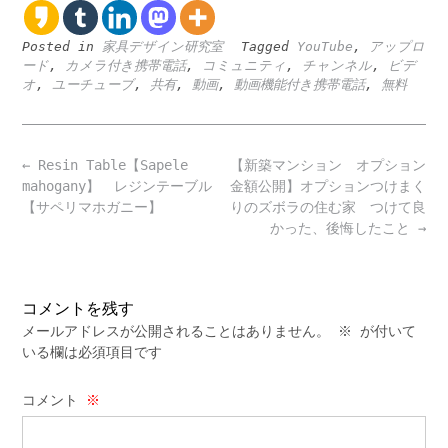
Posted in
家具デザイン研究室
Tagged
YouTube
,
アップロ
ード
,
カメラ付き携帯電話
,
コミュニティ
,
チャンネル
,
ビデ
オ
,
ユーチューブ
,
共有
,
動画
,
動画機能付き携帯電話
,
無料
Post
←
Resin Table【Sapele
【新築マンション オプション
navigation
mahogany】 レジンテーブル
金額公開】オプションつけまく
【サペリマホガニー】
りのズボラの住む家 つけて良
かった、後悔したこと
→
コメントを残す
メールアドレスが公開されることはありません。
※
が付いて
いる欄は必須項目です
コメント
※