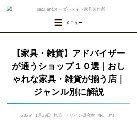
Skip
to
content
【家具・雑貨】アドバイザー
が通うショップ１０選｜おし
ゃれな家具・雑貨が揃う店｜
ジャンル別に解説
2026年1月30日
デザイン研究室 MR. UMI