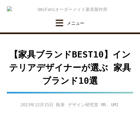
Skip
to
content
【家具ブランドBEST10】イン
テリアデザイナーが選ぶ 家具
ブランド10選
2023年12月15日
デザイン研究室 MR. UMI