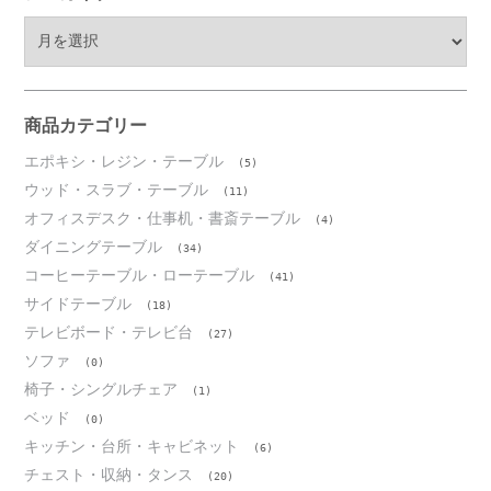
ア
ー
カ
イ
ブ
商品カテゴリー
エポキシ・レジン・テーブル
(5)
ウッド・スラブ・テーブル
(11)
オフィスデスク・仕事机・書斎テーブル
(4)
ダイニングテーブル
(34)
コーヒーテーブル・ローテーブル
(41)
サイドテーブル
(18)
テレビボード・テレビ台
(27)
ソファ
(0)
椅子・シングルチェア
(1)
ベッド
(0)
キッチン・台所・キャビネット
(6)
チェスト・収納・タンス
(20)