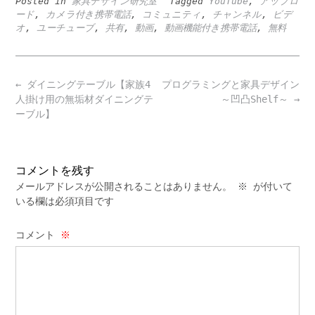
Posted in
家具デザイン研究室
Tagged
YouTube
,
アップロ
ード
,
カメラ付き携帯電話
,
コミュニティ
,
チャンネル
,
ビデ
オ
,
ユーチューブ
,
共有
,
動画
,
動画機能付き携帯電話
,
無料
Post
←
ダイニングテーブル【家族4
プログラミングと家具デザイン
navigation
人掛け用の無垢材ダイニングテ
～凹凸Shelf～
→
ーブル】
コメントを残す
メールアドレスが公開されることはありません。
※
が付いて
いる欄は必須項目です
コメント
※