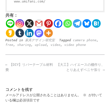
www.umifani.com/
共有：
Posted in
家具デザイン研究室
Tagged
camera phone
,
free
,
sharing
,
upload
,
video
,
video phone
Post
←
【DIY】リバーテーブル材料
【大工】ハイエースの棚作り、
navigation
費
とりあえずベニヤ張り
→
コメントを残す
メールアドレスが公開されることはありません。
※
が付いて
いる欄は必須項目です