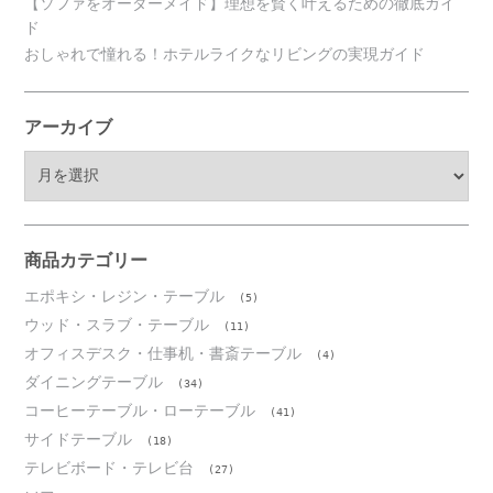
【ソファをオーダーメイド】理想を賢く叶えるための徹底ガイ
ド
おしゃれで憧れる！ホテルライクなリビングの実現ガイド
アーカイブ
ア
ー
カ
イ
ブ
商品カテゴリー
エポキシ・レジン・テーブル
(5)
ウッド・スラブ・テーブル
(11)
オフィスデスク・仕事机・書斎テーブル
(4)
ダイニングテーブル
(34)
コーヒーテーブル・ローテーブル
(41)
サイドテーブル
(18)
テレビボード・テレビ台
(27)