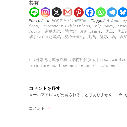
共有：
Posted in
家具デザイン研究室
Tagged
A Journe
iron
,
Permanent Exhibitions
,
rip saws
,
ston
Tools
,
前挽大鋸
,
博物館
,
台鉋 plane
,
大工
,
大工
築をつくった道具
,
桃山天満宮
,
案内
,
歴史
,
石
,
石斧
Post
←
7种常见明式家具榫卯结构拆解演示｜Disassembled 7
navigation
furniture mortise and tenon structures
コメントを残す
メールアドレスが公開されることはありません。
※
が
コメント
※