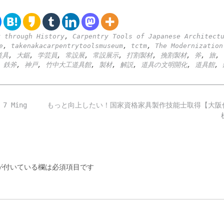
y through History
,
Carpentry Tools of Japanese Architect
e
,
takenakacarpentrytoolsmuseum
,
tctm
,
The Modernization
道具
,
大鋸
,
学芸員
,
常設展
,
常設展示
,
打割製材
,
挽割製材
,
斧
,
旅
,
 鉄斧
,
神戸
,
竹中大工道具館
,
製材
,
解説
,
道具の文明開化
,
道具館
,
 Ming
もっと向上したい！国家資格家具製作技能士取得【大阪
付いている欄は必須項目です