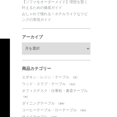
【ソファをオーダーメイド】理想を賢く
叶えるための徹底ガイド
おしゃれで憧れる！ホテルライクなリビ
ングの実現ガイド
アーカイブ
ア
ー
カ
イ
ブ
商品カテゴリー
エポキシ・レジン・テーブル
(5)
ウッド・スラブ・テーブル
(11)
オフィスデスク・仕事机・書斎テーブル
(4)
ダイニングテーブル
(34)
コーヒーテーブル・ローテーブル
(41)
サイドテーブル