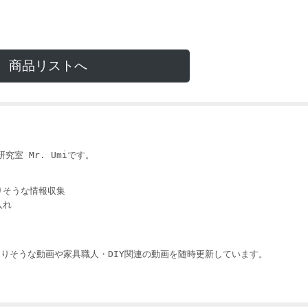
商品リストへ
i
究室 Mr. Umiです。
りそうな情報収集
入れ
りそうな動画や家具職人・DIY関連の動画を随時更新しています。