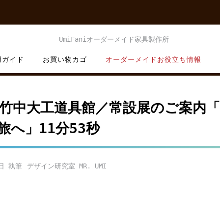
用ガイド
お買い物カゴ
オーダーメイドお役立ち情報
】竹中大工道具館／常設展のご案内
旅へ」11分53秒
日
デザイン研究室 MR. UMI