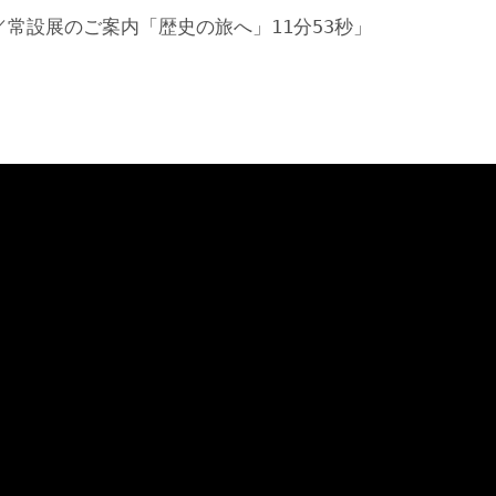
／常設展のご案内「歴史の旅へ」11分53秒」