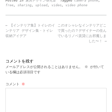
Posted in
家具デザイン研究室
Tagged
camera phone
,
free
,
sharing
,
upload
,
video
,
video phone
Post
←
【インテリア集】トイレのイ
このオシャレなインテリアどこ
navigation
ンテリア デザイン集・トイレ
で買ったの？デザイナーの住ん
収納アイデア
でいるリノベ賃貸にお邪魔しま
した〜！
→
コメントを残す
メールアドレスが公開されることはありません。
※
が付いて
いる欄は必須項目です
コメント
※