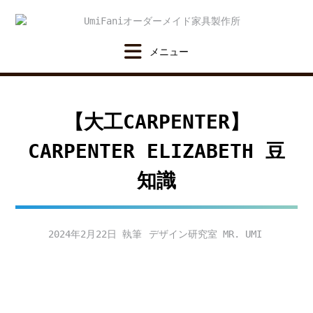
Skip
to
content
【大工CARPENTER】
CARPENTER ELIZABETH 豆
知識
2024年2月22日
デザイン研究室 MR. UMI