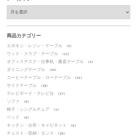
ア
ー
カ
イ
ブ
商品カテゴリー
エポキシ・レジン・テーブル
(5)
ウッド・スラブ・テーブル
(11)
オフィスデスク・仕事机・書斎テーブル
(4)
ダイニングテーブル
(34)
コーヒーテーブル・ローテーブル
(41)
サイドテーブル
(18)
テレビボード・テレビ台
(27)
ソファ
(0)
椅子・シングルチェア
(1)
ベッド
(0)
キッチン・台所・キャビネット
(6)
チェスト・収納・タンス
(20)