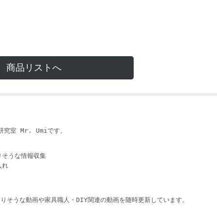
商品リストへ
i
究室 Mr. Umiです。
りそうな情報収集
入れ
りそうな動画や家具職人・DIY関連の動画を随時更新しています。