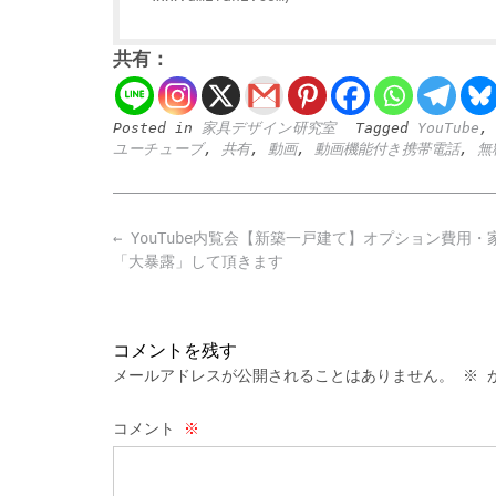
共有：
Posted in
家具デザイン研究室
Tagged
YouTube
ユーチューブ
,
共有
,
動画
,
動画機能付き携帯電話
,
無
Post
←
YouTube内覧会【新築一戸建て】オプション費用・
navigation
「大暴露」して頂きます
コメントを残す
メールアドレスが公開されることはありません。
※
が
コメント
※