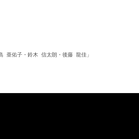
 亜佑子・鈴木 信太朗・後藤 龍佳」