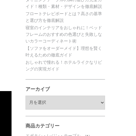
イド！種類・素材・デザインを徹底解説
フロートテレビボードとは？高さの基準
と選び方を徹底解説
寝室のインテリアをおしゃれに！ベッド
フレームのおすすめの色選びと失敗しな
いカラーコーディネート術
【ソファをオーダーメイド】理想を賢く
叶えるための徹底ガイド
おしゃれで憧れる！ホテルライクなリビ
ングの実現ガイド
アーカイブ
ア
ー
カ
イ
ブ
商品カテゴリー
エポキシ・レジン・テーブル