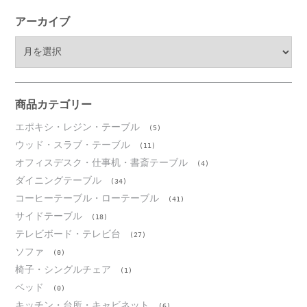
アーカイブ
ア
ー
カ
イ
ブ
商品カテゴリー
エポキシ・レジン・テーブル
(5)
ウッド・スラブ・テーブル
(11)
オフィスデスク・仕事机・書斎テーブル
(4)
ダイニングテーブル
(34)
コーヒーテーブル・ローテーブル
(41)
サイドテーブル
(18)
テレビボード・テレビ台
(27)
ソファ
(0)
椅子・シングルチェア
(1)
ベッド
(0)
キッチン・台所・キャビネット
(6)