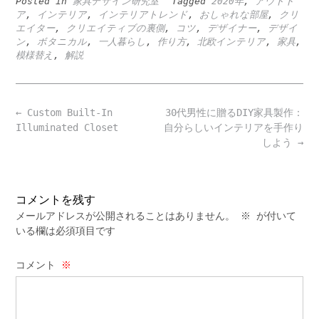
Posted in
家具デザイン研究室
Tagged
2020年
,
アウトド
ア
,
インテリア
,
インテリアトレンド
,
おしゃれな部屋
,
クリ
エイター
,
クリエイティブの裏側
,
コツ
,
デザイナー
,
デザイ
ン
,
ボタニカル
,
一人暮らし
,
作り方
,
北欧インテリア
,
家具
,
模様替え
,
解説
Post
←
Custom Built-In
30代男性に贈るDIY家具製作：
navigation
Illuminated Closet
自分らしいインテリアを手作り
しよう
→
コメントを残す
メールアドレスが公開されることはありません。
※
が付いて
いる欄は必須項目です
コメント
※