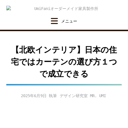
Skip
to
content
【北欧インテリア】日本の住
宅ではカーテンの選び方１つ
で成立できる
2025年6月9日
デザイン研究室 MR. UMI