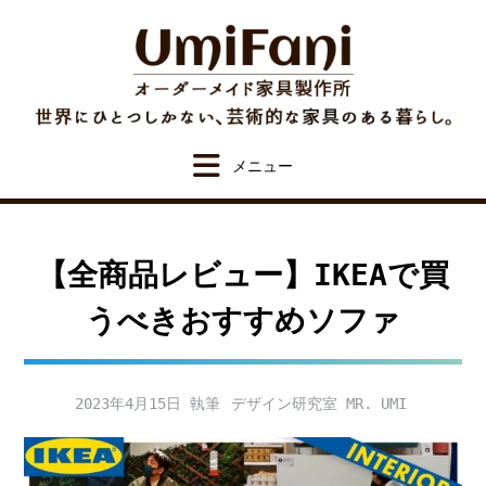
Skip
to
content
【全商品レビュー】IKEAで買
うべきおすすめソファ
2023年4月15日
デザイン研究室 MR. UMI