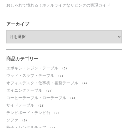
おしゃれで憧れる！ホテルライクなリビングの実現ガイド
アーカイブ
ア
ー
カ
イ
ブ
商品カテゴリー
エポキシ・レジン・テーブル
(5)
ウッド・スラブ・テーブル
(11)
オフィスデスク・仕事机・書斎テーブル
(4)
ダイニングテーブル
(34)
コーヒーテーブル・ローテーブル
(41)
サイドテーブル
(18)
テレビボード・テレビ台
(27)
ソファ
(0)
椅子・シングルチェア
(1)