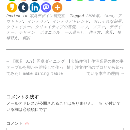
Posted in
家具デザイン研究室
Tagged
2020年
,
ikea
,
ア
ウトドア
,
インテリア
,
インテリアトレンド
,
おしゃれな部屋
,
クリエイター
,
クリエイティブの裏側
,
コツ
,
ソファ
,
デザイ
ナー
,
デザイン
,
ボタニカル
,
一人暮らし
,
作り方
,
家具
,
模
様替え
,
解説
Post
←
【家具 DIY】円卓ダイニング
【欠陥住宅】住宅業界の裏の事
navigation
テーブルを脚から溶接して作っ
情｜注文住宅のプロだから知っ
てみた!!make dining table
ている本当の理由
→
コメントを残す
メールアドレスが公開されることはありません。
※
が付いて
いる欄は必須項目です
コメント
※