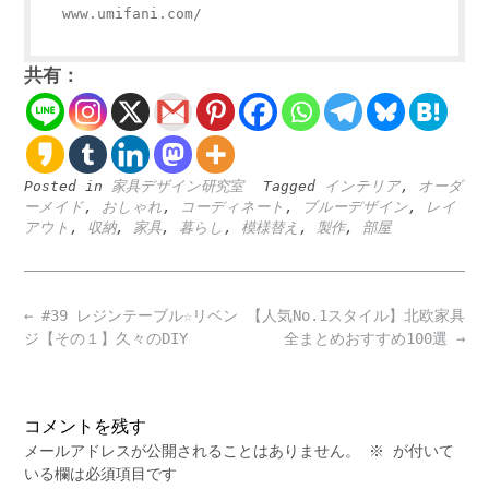
www.umifani.com/
共有：
Posted in
家具デザイン研究室
Tagged
インテリア
,
オーダ
ーメイド
,
おしゃれ
,
コーディネート
,
ブルーデザイン
,
レイ
アウト
,
収納
,
家具
,
暮らし
,
模様替え
,
製作
,
部屋
Post
←
#39 レジンテーブル☆リベン
【人気No.1スタイル】北欧家具
navigation
ジ【その１】久々のDIY
全まとめおすすめ100選
→
コメントを残す
メールアドレスが公開されることはありません。
※
が付いて
いる欄は必須項目です