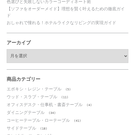
色選びと失敗しないカラーコーディネート術
【ソファをオーダーメイド】理想を賢く叶えるための徹底ガイ
ド
おしゃれで憧れる！ホテルライクなリビングの実現ガイド
アーカイブ
ア
ー
カ
イ
ブ
商品カテゴリー
エポキシ・レジン・テーブル
(5)
ウッド・スラブ・テーブル
(11)
オフィスデスク・仕事机・書斎テーブル
(4)
ダイニングテーブル
(34)
コーヒーテーブル・ローテーブル
(41)
サイドテーブル
(18)