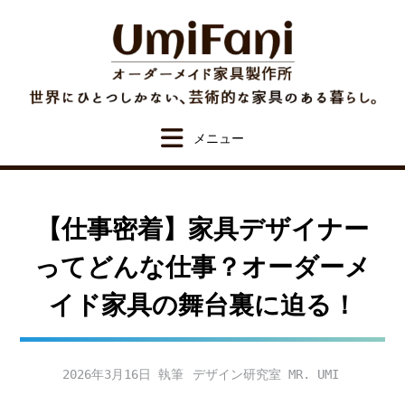
Skip
to
content
【仕事密着】家具デザイナー
ってどんな仕事？オーダーメ
イド家具の舞台裏に迫る！
2026年3月16日
デザイン研究室 MR. UMI