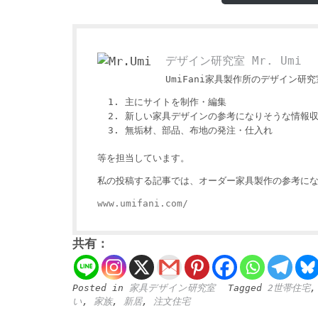
デザイン研究室 Mr. Umi
UmiFani家具製作所のデザイン研究室
主にサイトを制作・編集
新しい家具デザインの参考になりそうな情報
無垢材、部品、布地の発注・仕入れ
等を担当しています。
私の投稿する記事では、オーダー家具製作の参考にな
www.umifani.com/
共有：
Posted in
家具デザイン研究室
Tagged
2世帯住宅
い
,
家族
,
新居
,
注文住宅