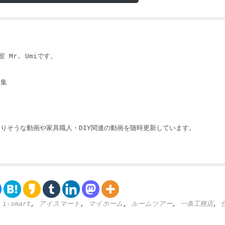
 Mr. Umiです。
収集
りそうな動画や家具職人・DIY関連の動画を随時更新しています。
,
i-smart
,
アイスマート
,
マイホーム
,
ルームツアー
,
一条工務店
,