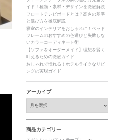
イド！種類・素材・デザインを徹底解説
フロートテレビボードとは？高さの基準
と選び方を徹底解説
寝室のインテリアをおしゃれに！ベッド
フレームのおすすめの色選びと失敗しな
いカラーコーディネート術
【ソファをオーダーメイド】理想を賢く
叶えるための徹底ガイド
おしゃれで憧れる！ホテルライクなリビ
ングの実現ガイド
アーカイブ
ア
ー
カ
イ
ブ
商品カテゴリー
エポキシ・レジン・テーブル