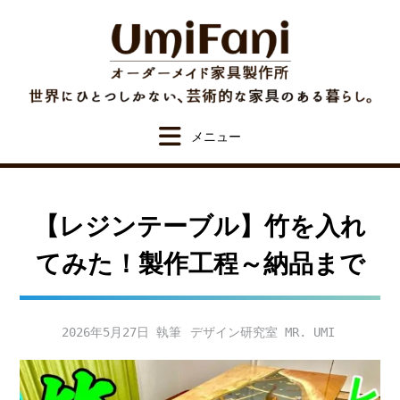
Skip
to
content
【レジンテーブル】竹を入れ
てみた！製作工程～納品まで
2026年5月27日
デザイン研究室 MR. UMI