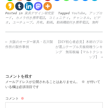
Posted in
家具デザイン研究室
Tagged
YouTube
,
アップロ
ード
,
カメラ付き携帯電話
,
コミュニティ
,
チャンネル
,
ビデ
オ
,
ユーチューブ
,
共有
,
動画
,
動画機能付き携帯電話
,
無料
Post
←
大阪のオーダー家具・石川製
【DIY初心者必見】木材のプロ
navigation
作所の製作事例
が選ぶテーブル天板樹種ランキ
ング 無垢板編【マルトクショ
ップ】
→
コメントを残す
メールアドレスが公開されることはありません。
※
が付いて
いる欄は必須項目です
コメント
※