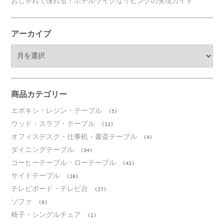
おしゃれで憧れる！ホテルライクなリビングの実現ガイド
アーカイブ
ア
ー
カ
イ
ブ
商品カテゴリー
エポキシ・レジン・テーブル
(5)
ウッド・スラブ・テーブル
(11)
オフィスデスク・仕事机・書斎テーブル
(4)
ダイニングテーブル
(34)
コーヒーテーブル・ローテーブル
(41)
サイドテーブル
(18)
テレビボード・テレビ台
(27)
ソファ
(0)
椅子・シングルチェア
(1)