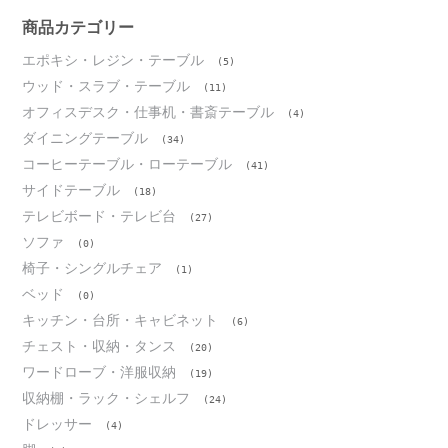
イ
ブ
商品カテゴリー
エポキシ・レジン・テーブル
(5)
ウッド・スラブ・テーブル
(11)
オフィスデスク・仕事机・書斎テーブル
(4)
ダイニングテーブル
(34)
コーヒーテーブル・ローテーブル
(41)
サイドテーブル
(18)
テレビボード・テレビ台
(27)
ソファ
(0)
椅子・シングルチェア
(1)
ベッド
(0)
キッチン・台所・キャビネット
(6)
チェスト・収納・タンス
(20)
ワードローブ・洋服収納
(19)
収納棚・ラック・シェルフ
(24)
ドレッサー
(4)