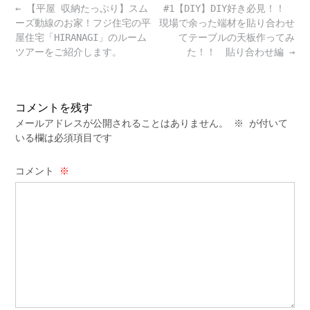
Post
←
【平屋 収納たっぷり】スム
#1【DIY】DIY好き必見！！
navigation
ーズ動線のお家！フジ住宅の平
現場で余った端材を貼り合わせ
屋住宅「HIRANAGI」のルーム
てテーブルの天板作ってみ
ツアーをご紹介します。
た！！ 貼り合わせ編
→
コメントを残す
メールアドレスが公開されることはありません。
※
が付いて
いる欄は必須項目です
コメント
※