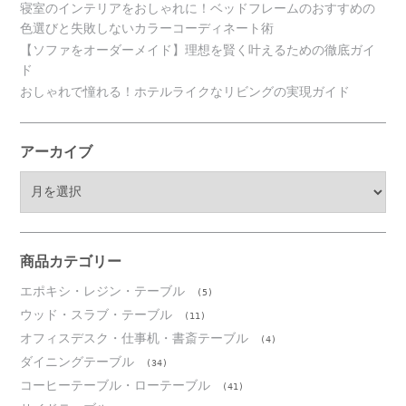
寝室のインテリアをおしゃれに！ベッドフレームのおすすめの
色選びと失敗しないカラーコーディネート術
【ソファをオーダーメイド】理想を賢く叶えるための徹底ガイ
ド
おしゃれで憧れる！ホテルライクなリビングの実現ガイド
アーカイブ
ア
ー
カ
イ
ブ
商品カテゴリー
エポキシ・レジン・テーブル
(5)
ウッド・スラブ・テーブル
(11)
オフィスデスク・仕事机・書斎テーブル
(4)
ダイニングテーブル
(34)
コーヒーテーブル・ローテーブル
(41)