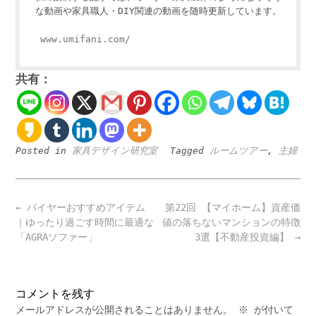
な動画や家具職人・DIY関連の動画を随時更新しています。
www.umifani.com/
共有：
Posted in
家具デザイン研究室
Tagged
ルームツアー
,
主婦
Post
←
バイヤーおすすめアイテム
第22回 【マイホーム】資産価
navigation
｜ゆったり過ごす時間に最適な
値の落ちないマンションの特徴
「AGRAソファー」
3選【不動産投資編】
→
コメントを残す
メールアドレスが公開されることはありません。
※
が付いて