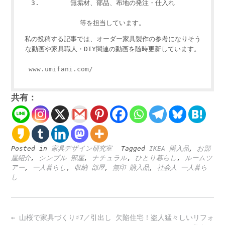
無垢材、部品、布地の発注・仕入れ
等を担当しています。
私の投稿する記事では、オーダー家具製作の参考になりそう
な動画や家具職人・DIY関連の動画を随時更新しています。
www.umifani.com/
共有：
Posted in
家具デザイン研究室
Tagged
IKEA 購入品
,
お部
屋紹介
,
シンプル 部屋
,
ナチュラル
,
ひとり暮らし
,
ルームツ
アー
,
一人暮らし
,
収納 部屋
,
無印 購入品
,
社会人 一人暮ら
し
Post
←
山桜で家具づくり♯7／引出し
欠陥住宅！盗人猛々しいリフォ