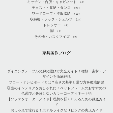
キッチン・台所・キャビネット
(6)
チェスト・収納・タンス
(20)
ワードローブ・洋服収納
(19)
収納棚・ラック・シェルフ
(24)
ドレッサー
(4)
脚
(1)
その他・カスタマイズ
(2)
家具製作ブログ
ダイニングテーブルの脚の選び方完全ガイド！種類・素材・デ
ザインを徹底解説
フロートテレビボードとは？高さの基準と選び方を徹底解説
寝室のインテリアをおしゃれに！ベッドフレームのおすすめの
色選びと失敗しないカラーコーディネート術
【ソファをオーダーメイド】理想を賢く叶えるための徹底ガイ
ド
おしゃれで憧れる！ホテルライクなリビングの実現ガイド