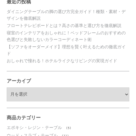
最近の投稿
ダイニングテーブルの脚の選び方完全ガイド！種類・素材・デ
ザインを徹底解説
フロートテレビボードとは？高さの基準と選び方を徹底解説
寝室のインテリアをおしゃれに！ベッドフレームのおすすめの
色選びと失敗しないカラーコーディネート術
【ソファをオーダーメイド】理想を賢く叶えるための徹底ガイ
ド
おしゃれで憧れる！ホテルライクなリビングの実現ガイド
アーカイブ
ア
ー
カ
イ
ブ
商品カテゴリー
エポキシ・レジン・テーブル
(5)
ウッド・スラブ・テーブル
(11)