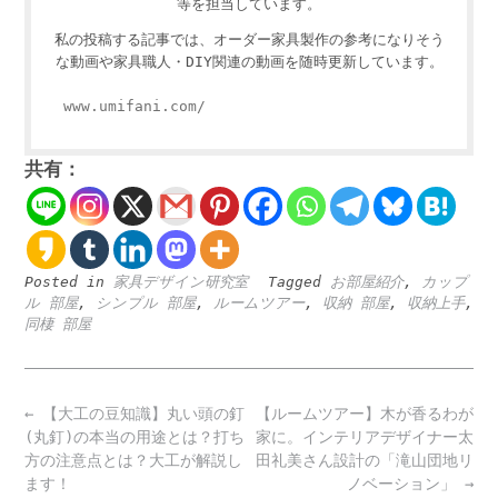
等を担当しています。
私の投稿する記事では、オーダー家具製作の参考になりそう
な動画や家具職人・DIY関連の動画を随時更新しています。
www.umifani.com/
共有：
Posted in
家具デザイン研究室
Tagged
お部屋紹介
,
カップ
ル 部屋
,
シンプル 部屋
,
ルームツアー
,
収納 部屋
,
収納上手
,
同棲 部屋
Post
←
【大工の豆知識】丸い頭の釘
【ルームツアー】木が香るわが
navigation
(丸釘)の本当の用途とは？打ち
家に。インテリアデザイナー太
方の注意点とは？大工が解説し
田礼美さん設計の「滝山団地リ
ます！
ノベーション」
→