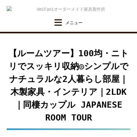
Skip
to
content
【ルームツアー】100均・ニト
リでスッキリ収納◎シンプルで
ナチュラルな2人暮らし部屋｜
木製家具・インテリア｜2LDK
｜同棲カップル JAPANESE
ROOM TOUR