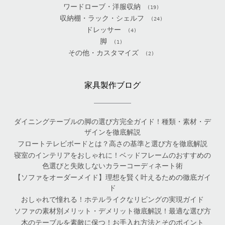
ワードローブ・洋服収納
(19)
収納棚・ラック・シェルフ
(24)
ドレッサー
(4)
脚
(1)
その他・カスタマイズ
(2)
家具製作ブログ
ダイニングテーブルの脚の選び方完全ガイド！種類・素材・デ
ザインを徹底解説
フロートテレビボードとは？高さの基準と選び方を徹底解説
寝室のインテリアをおしゃれに！ベッドフレームのおすすめの
色選びと失敗しないカラーコーディネート術
【ソファをオーダーメイド】理想を賢く叶えるための徹底ガイ
ド
おしゃれで憧れる！ホテルライクなリビングの実現ガイド
ソファの素材別メリット・デメリット徹底解説！最適な選び方
木のテーブルを素敵に保つ！お手入れ方法とそのポイント