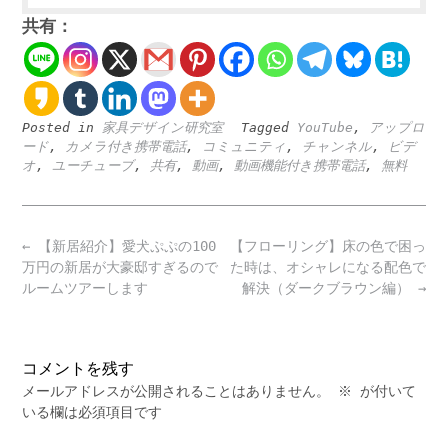
共有：
Posted in
家具デザイン研究室
Tagged
YouTube
,
アップロ
ード
,
カメラ付き携帯電話
,
コミュニティ
,
チャンネル
,
ビデ
オ
,
ユーチューブ
,
共有
,
動画
,
動画機能付き携帯電話
,
無料
Post
←
【新居紹介】愛犬ぷぷの100
【フローリング】床の色で困っ
navigation
万円の新居が大豪邸すぎるので
た時は、オシャレになる配色で
ルームツアーします
解決（ダークブラウン編）
→
コメントを残す
メールアドレスが公開されることはありません。
※
が付いて
いる欄は必須項目です