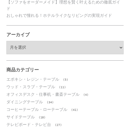
【ソファをオーダーメイド】理想を賢く叶えるための徹底ガイ
ド
おしゃれで憧れる！ホテルライクなリビングの実現ガイド
アーカイブ
ア
ー
カ
イ
ブ
商品カテゴリー
エポキシ・レジン・テーブル
(5)
ウッド・スラブ・テーブル
(11)
オフィスデスク・仕事机・書斎テーブル
(4)
ダイニングテーブル
(34)
コーヒーテーブル・ローテーブル
(41)
サイドテーブル
(18)
テレビボード・テレビ台
(27)