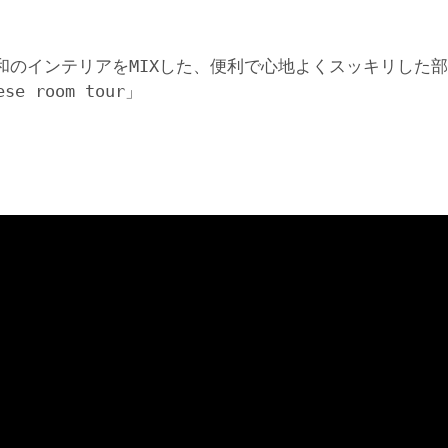
×和のインテリアをMIXした、便利で心地よくスッキリした
e room tour」