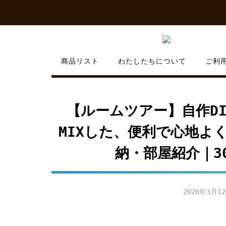
Skip
to
content
商品リスト
わたしたちについて
ご利
【ルームツアー】自作D
MIXした、便利で心地よ
納・部屋紹介｜30代
2026年3月1