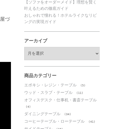
【ソファをオーダーメイド】理想を賢く
叶えるための徹底ガイド
おしゃれで憧れる！ホテルライクなリビ
部屋づ
ングの実現ガイド
アーカイブ
ア
ー
カ
イ
ブ
商品カテゴリー
エポキシ・レジン・テーブル
(5)
ウッド・スラブ・テーブル
(11)
オフィスデスク・仕事机・書斎テーブル
(4)
ダイニングテーブル
(34)
コーヒーテーブル・ローテーブル
(41)
サイドテーブル