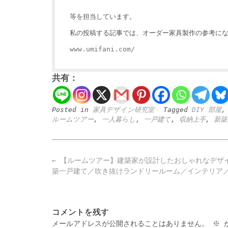
等を担当しています。
私の投稿する記事では、オーダー家具製作の参考にな
www.umifani.com/
共有：
Posted in
家具デザイン研究室
Tagged
DIY 部屋
ルームツアー
,
一人暮らし
,
一戸建て
,
収納上手
,
新築
Post
←
【ルームツアー】建築家が設計したおしゃれなデザ
navigation
築一戸建て／吹き抜けランドリールーム／インテリア／4
コメントを残す
メールアドレスが公開されることはありません。
※
が