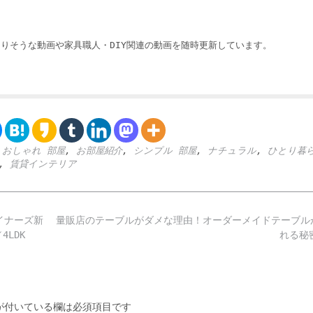
りそうな動画や家具職人・DIY関連の動画を随時更新しています。
,
おしゃれ 部屋
,
お部屋紹介
,
シンプル 部屋
,
ナチュラル
,
ひとり暮
,
賃貸インテリア
イナーズ新
量販店のテーブルがダメな理由！オーダーメイドテーブル
LDK
れる秘
付いている欄は必須項目です