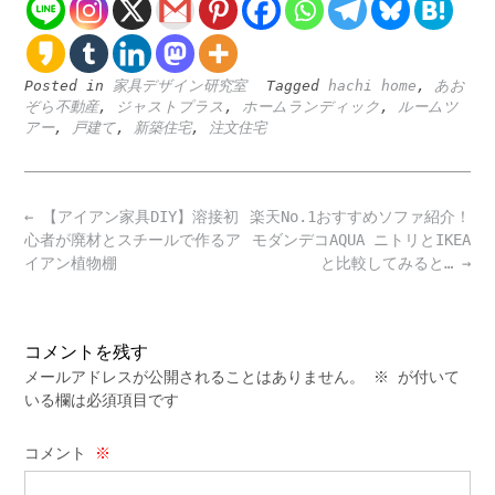
Posted in
家具デザイン研究室
Tagged
hachi home
,
あお
ぞら不動産
,
ジャストプラス
,
ホームランディック
,
ルームツ
アー
,
戸建て
,
新築住宅
,
注文住宅
Post
←
【アイアン家具DIY】溶接初
楽天No.1おすすめソファ紹介！
navigation
心者が廃材とスチールで作るア
モダンデコAQUA ニトリとIKEA
イアン植物棚
と比較してみると…
→
コメントを残す
メールアドレスが公開されることはありません。
※
が付いて
いる欄は必須項目です
コメント
※